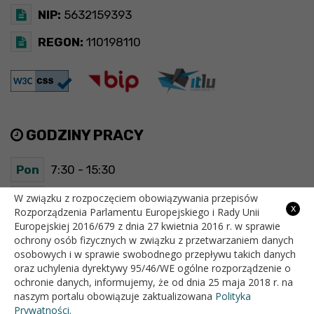
NIP:
5632159393
REGON:
110198110
GODZINY PRACY
Pon
7:30 - 15:30
Wt
7:30 - 15:30
W związku z rozpoczęciem obowiązywania przepisów
x
Rozporządzenia Parlamentu Europejskiego i Rady Unii
Europejskiej 2016/679 z dnia 27 kwietnia 2016 r. w sprawie
Śr
7:30 - 15:30
ochrony osób fizycznych w związku z przetwarzaniem danych
osobowych i w sprawie swobodnego przepływu takich danych
Czw
7:30 - 15:30
oraz uchylenia dyrektywy 95/46/WE ogólne rozporządzenie o
ochronie danych, informujemy, że od dnia 25 maja 2018 r. na
Pt
7:30 - 15:30
naszym portalu obowiązuje zaktualizowana
Polityka
Prywatności.