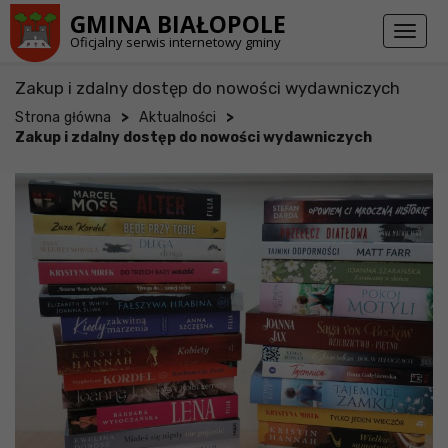
Przejdź do stopki strony
Przejdź do głównej treści strony
GMINA BIAŁOPOLE
Toggl
Oficjalny serwis internetowy gminy
naviga
Zakup i zdalny dostęp do nowości wydawniczych
>
>
Strona główna
Aktualności
Zakup i zdalny dostęp do nowości wydawniczych