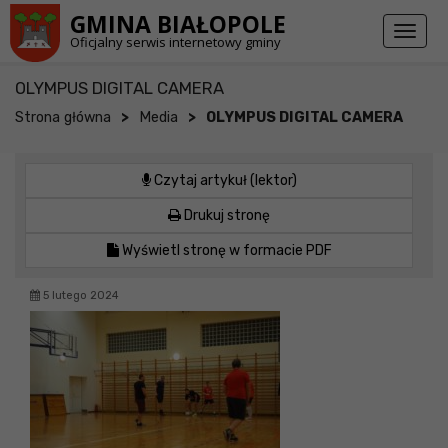
Przejdź do stopki strony
Przejdź do głównej treści strony
GMINA BIAŁOPOLE
Toggl
Oficjalny serwis internetowy gminy
naviga
OLYMPUS DIGITAL CAMERA
>
>
Strona główna
Media
OLYMPUS DIGITAL CAMERA
Czytaj artykuł (lektor)
Drukuj stronę
Wyświetl stronę w formacie PDF
5 lutego 2024