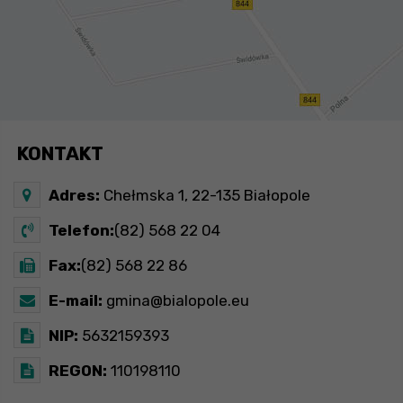
KONTAKT
Adres:
Chełmska 1, 22-135 Białopole
Telefon:
(82) 568 22 04
Fax:
(82) 568 22 86
E-mail:
gmina@bialopole.eu
NIP:
5632159393
REGON:
110198110