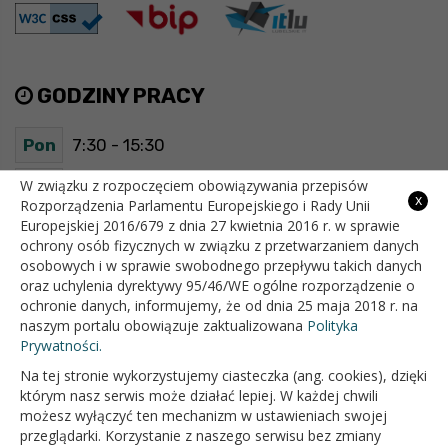
GODZINY PRACY
Pon
7:30 - 15:30
Wt
7:30 - 15:30
W związku z rozpoczęciem obowiązywania przepisów
x
Rozporządzenia Parlamentu Europejskiego i Rady Unii
Europejskiej 2016/679 z dnia 27 kwietnia 2016 r. w sprawie
Śr
7:30 - 15:30
ochrony osób fizycznych w związku z przetwarzaniem danych
osobowych i w sprawie swobodnego przepływu takich danych
Czw
7:30 - 15:30
oraz uchylenia dyrektywy 95/46/WE ogólne rozporządzenie o
ochronie danych, informujemy, że od dnia 25 maja 2018 r. na
Pt
7:30 - 15:30
naszym portalu obowiązuje zaktualizowana
Polityka
Prywatności.
Na tej stronie wykorzystujemy ciasteczka (ang. cookies), dzięki
OFICJALNY SERWIS INTERNETOWY GMINY BIAŁOPOLE
którym nasz serwis może działać lepiej. W każdej chwili
możesz wyłączyć ten mechanizm w ustawieniach swojej
przeglądarki. Korzystanie z naszego serwisu bez zmiany