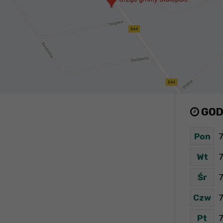
GOD
Pon
7
Wt
7
Śr
7
Czw
7
Pt
7