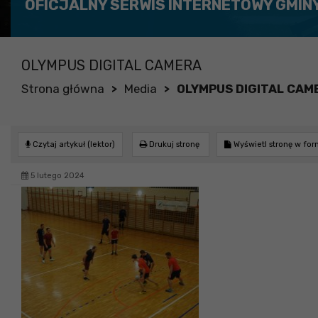
OFICJALNY SERWIS INTERNETOWY GMIN
OLYMPUS DIGITAL CAMERA
Strona główna
Media
OLYMPUS DIGITAL CAM
>
>
Czytaj artykuł (lektor)
Drukuj stronę
Wyświetl stronę w fo
5 lutego 2024