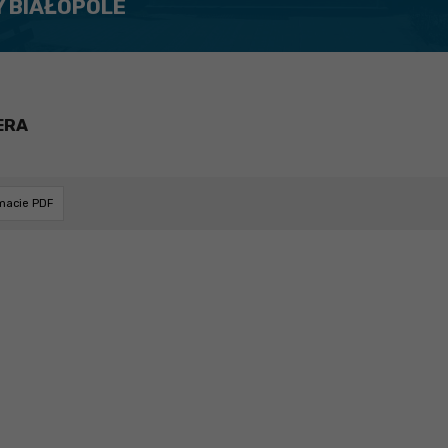
Y BIAŁOPOLE
ERA
rmacie PDF