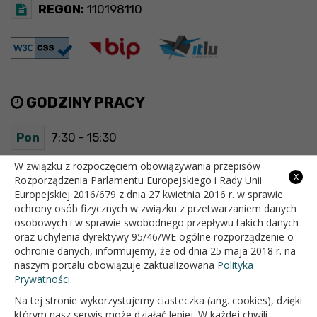
REGON:
110198110
GODZINY PRACY
Pon
7:30 - 15:30
Wt
7:30 - 15:30
W związku z rozpoczęciem obowiązywania przepisów
x
Rozporządzenia Parlamentu Europejskiego i Rady Unii
Europejskiej 2016/679 z dnia 27 kwietnia 2016 r. w sprawie
Śr
7:30 - 15:30
ochrony osób fizycznych w związku z przetwarzaniem danych
osobowych i w sprawie swobodnego przepływu takich danych
Czw
7:30 - 15:30
oraz uchylenia dyrektywy 95/46/WE ogólne rozporządzenie o
ochronie danych, informujemy, że od dnia 25 maja 2018 r. na
Pt
7:30 - 15:30
naszym portalu obowiązuje zaktualizowana
Polityka
Prywatności.
Na tej stronie wykorzystujemy ciasteczka (ang. cookies), dzięki
OFICJALNY SERWIS INTERNETOWY GMINY BIAŁOPOLE
którym nasz serwis może działać lepiej. W każdej chwili