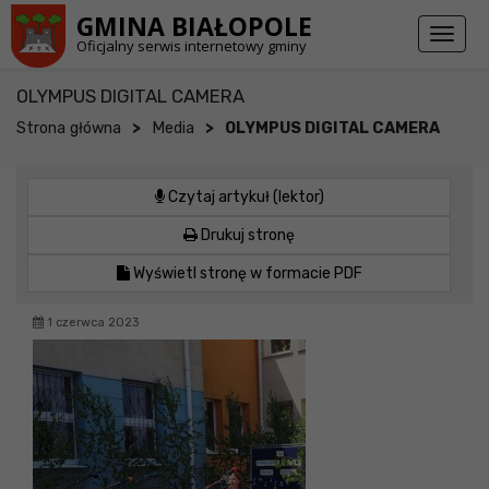
Przejdź do stopki strony
Przejdź do głównej treści strony
GMINA BIAŁOPOLE
Toggl
Oficjalny serwis internetowy gminy
naviga
OLYMPUS DIGITAL CAMERA
>
>
Strona główna
Media
OLYMPUS DIGITAL CAMERA
Czytaj artykuł (lektor)
Drukuj stronę
Wyświetl stronę w formacie PDF
1 czerwca 2023