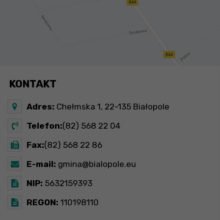
KONTAKT
Adres:
Chełmska 1, 22-135 Białopole
Telefon:
(82) 568 22 04
Fax:
(82) 568 22 86
E-mail:
gmina@bialopole.eu
NIP:
5632159393
REGON:
110198110