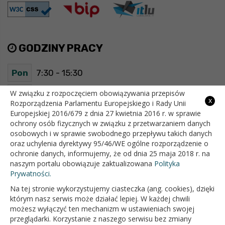
GODZINY PRACY
Pon
7:30 - 15:30
Wt
7:30 - 15:30
W związku z rozpoczęciem obowiązywania przepisów
x
Rozporządzenia Parlamentu Europejskiego i Rady Unii
Europejskiej 2016/679 z dnia 27 kwietnia 2016 r. w sprawie
Śr
7:30 - 15:30
ochrony osób fizycznych w związku z przetwarzaniem danych
osobowych i w sprawie swobodnego przepływu takich danych
Czw
7:30 - 15:30
oraz uchylenia dyrektywy 95/46/WE ogólne rozporządzenie o
ochronie danych, informujemy, że od dnia 25 maja 2018 r. na
Pt
7:30 - 15:30
naszym portalu obowiązuje zaktualizowana
Polityka
Prywatności.
Na tej stronie wykorzystujemy ciasteczka (ang. cookies), dzięki
OFICJALNY SERWIS INTERNETOWY GMINY BIAŁOPOLE
którym nasz serwis może działać lepiej. W każdej chwili
możesz wyłączyć ten mechanizm w ustawieniach swojej
przeglądarki. Korzystanie z naszego serwisu bez zmiany