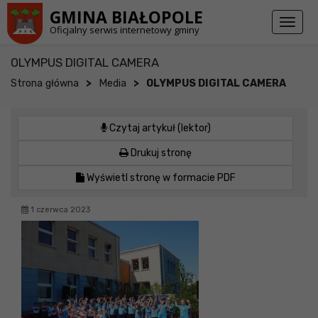
Przejdź do stopki strony
Przejdź do głównej treści strony
GMINA BIAŁOPOLE
Toggl
Oficjalny serwis internetowy gminy
naviga
OLYMPUS DIGITAL CAMERA
>
>
Strona główna
Media
OLYMPUS DIGITAL CAMERA
Czytaj artykuł (lektor)
Drukuj stronę
Wyświetl stronę w formacie PDF
1 czerwca 2023