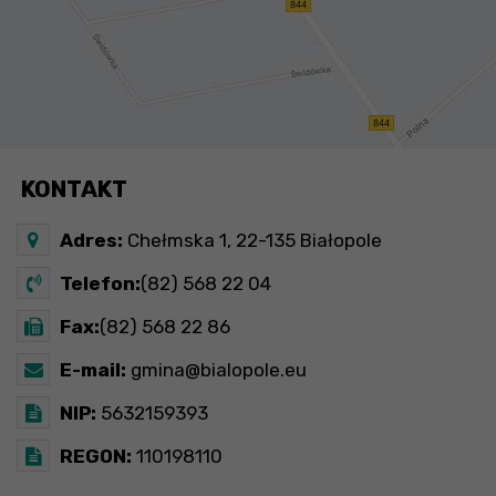
KONTAKT
Adres:
Chełmska 1, 22-135 Białopole
Telefon:
(82) 568 22 04
Fax:
(82) 568 22 86
E-mail:
gmina@bialopole.eu
NIP:
5632159393
REGON:
110198110