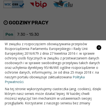
GODZINY PRACY
Pon
7:30 - 15:30
Wt
7:30 - 15:30
W związku z rozpoczęciem obowiązywania przepisów
x
Rozporządzenia Parlamentu Europejskiego i Rady Unii
Europejskiej 2016/679 z dnia 27 kwietnia 2016 r. w sprawie
Śr
7:30 - 15:30
ochrony osób fizycznych w związku z przetwarzaniem danych
osobowych i w sprawie swobodnego przepływu takich danych
Czw
7:30 - 15:30
oraz uchylenia dyrektywy 95/46/WE ogólne rozporządzenie o
ochronie danych, informujemy, że od dnia 25 maja 2018 r. na
Pt
7:30 - 15:30
naszym portalu obowiązuje zaktualizowana
Polityka
Prywatności.
Na tej stronie wykorzystujemy ciasteczka (ang. cookies), dzięki
OFICJALNY SERWIS INTERNETOWY GMINY BIAŁOPOLE
którym nasz serwis może działać lepiej. W każdej chwili
możesz wyłączyć ten mechanizm w ustawieniach swojej
przeglądarki. Korzystanie z naszego serwisu bez zmiany