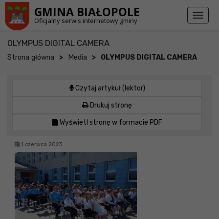
Przejdź do stopki strony
Przejdź do głównej treści strony
GMINA BIAŁOPOLE
Toggl
Oficjalny serwis internetowy gminy
naviga
OLYMPUS DIGITAL CAMERA
>
>
Strona główna
Media
OLYMPUS DIGITAL CAMERA
Czytaj artykuł (lektor)
Drukuj stronę
Wyświetl stronę w formacie PDF
1 czerwca 2023