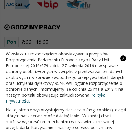
GODZINY PRACY
Pon
7:30 - 15:30
Wt
7:30 - 15:30
W związku z rozpoczęciem obowiązywania przepisów
x
Rozporządzenia Parlamentu Europejskiego i Rady Unii
Europejskiej 2016/679 z dnia 27 kwietnia 2016 r. w sprawie
Śr
7:30 - 15:30
ochrony osób fizycznych w związku z przetwarzaniem danych
osobowych i w sprawie swobodnego przepływu takich danych
Czw
7:30 - 15:30
oraz uchylenia dyrektywy 95/46/WE ogólne rozporządzenie o
ochronie danych, informujemy, że od dnia 25 maja 2018 r. na
Pt
7:30 - 15:30
naszym portalu obowiązuje zaktualizowana
Polityka
Prywatności.
Na tej stronie wykorzystujemy ciasteczka (ang. cookies), dzięki
OFICJALNY SERWIS INTERNETOWY GMINY BIAŁOPOLE
którym nasz serwis może działać lepiej. W każdej chwili
możesz wyłączyć ten mechanizm w ustawieniach swojej
przeglądarki. Korzystanie z naszego serwisu bez zmiany