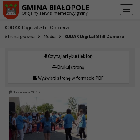
Przejdź do stopki strony
Przejdź do głównej treści strony
GMINA BIAŁOPOLE
Toggl
Oficjalny serwis internetowy gminy
naviga
KODAK Digital Still Camera
>
>
Strona główna
Media
KODAK Digital Still Camera
Czytaj artykuł (lektor)
Drukuj stronę
Wyświetl stronę w formacie PDF
1 czerwca 2023