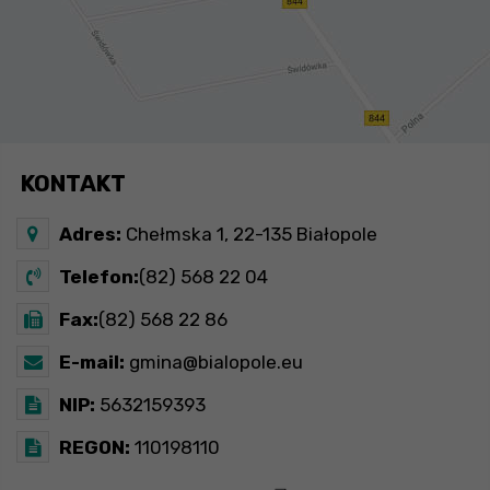
KONTAKT
Adres:
Chełmska 1, 22-135 Białopole
Telefon:
(82) 568 22 04
Fax:
(82) 568 22 86
E-mail:
gmina@bialopole.eu
NIP:
5632159393
REGON:
110198110