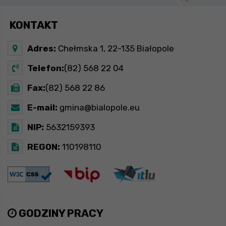
KONTAKT
Adres:
Chełmska 1, 22-135 Białopole
Telefon:
(82) 568 22 04
Fax:
(82) 568 22 86
E-mail:
gmina@bialopole.eu
NIP:
5632159393
REGON:
110198110
GODZINY PRACY