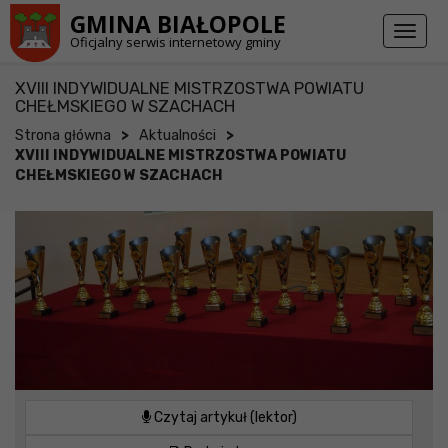
Przejdź do stopki strony
Przejdź do głównej treści strony
GMINA BIAŁOPOLE
Toggl
Oficjalny serwis internetowy gminy
naviga
XVIII INDYWIDUALNE MISTRZOSTWA POWIATU
CHEŁMSKIEGO W SZACHACH
>
>
Strona główna
Aktualności
XVIII INDYWIDUALNE MISTRZOSTWA POWIATU
CHEŁMSKIEGO W SZACHACH
Czytaj artykuł (lektor)