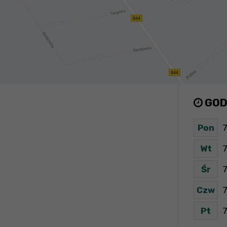
GOD
Pon
7
Wt
7
Śr
7
Czw
7
Pt
7