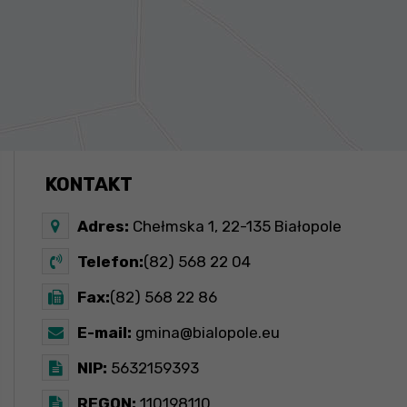
KONTAKT
Adres:
Chełmska 1, 22-135 Białopole
Telefon:
(82) 568 22 04
Fax:
(82) 568 22 86
E-mail:
gmina@bialopole.eu
NIP:
5632159393
REGON:
110198110