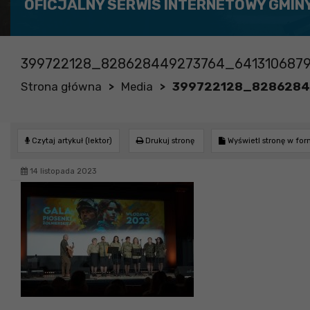
OFICJALNY SERWIS INTERNETOWY GMIN
399722128_828628449273764_6413106879
Strona główna
Media
399722128_8286284
>
>
Czytaj artykuł (lektor)
Drukuj stronę
Wyświetl stronę w fo
14 listopada 2023