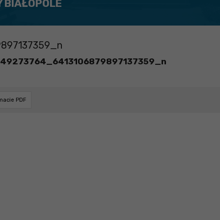
Y BIAŁOPOLE
897137359_n
49273764_6413106879897137359_n
rmacie PDF