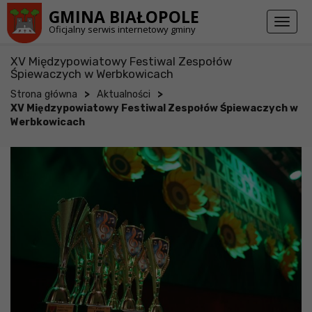
Przejdź do stopki strony
Przejdź do głównej treści strony
GMINA BIAŁOPOLE
Toggl
Oficjalny serwis internetowy gminy
naviga
XV Międzypowiatowy Festiwal Zespołów
Śpiewaczych w Werbkowicach
>
>
Strona główna
Aktualności
XV Międzypowiatowy Festiwal Zespołów Śpiewaczych w
Werbkowicach