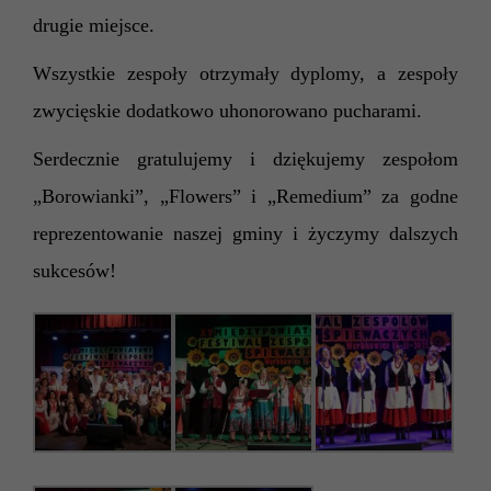
drugie miejsce.
Wszystkie zespoły otrzymały dyplomy, a zespoły
zwycięskie dodatkowo uhonorowano pucharami.
Serdecznie g
ratulujemy i dziękujemy zespołom
„Borowianki”, „Flow
er
s” i „Remedium” za godne
reprezentowanie naszej gminy
i życzy
my dalszych
sukcesów!