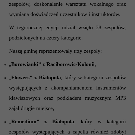
zespołów, doskonalenie warsztatu wokalnego oraz
wymiana doświadczeń uczestników i instruktorów.
W tegorocznej edycji udział wzięło 38 zespołów,
podzielonych na cztery kategorie.
Naszą gminę reprezentowały trzy zespoły:
Borowianki” z Raciborowic-Kolonii
,
„
Flow
e
rs” z Białopola
, który w kategorii zespołów
„
występujących
z akompaniamentem instrumentów
klawiszowych oraz podkładem muzycznym MP3
zajął
drugie miejsce
,
Remedium”
z Bia
ł
opola
, który w kategorii
„
zespołów występujących
a capella
również zdobył