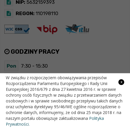
NIP:
5632159393
REGON:
110198110
GODZINY PRACY
Pon
7:30 - 15:30
W związku z rozpoczęciem obowiązywania przepisów
Wt
7:30 - 15:30
x
Rozporządzenia Parlamentu Europejskiego i Rady Unii
Europejskiej 2016/679 z dnia 27 kwietnia 2016 r. w sprawie
Śr
7:30 - 15:30
ochrony osób fizycznych w związku z przetwarzaniem danych
osobowych i w sprawie swobodnego przepływu takich danych
Czw
7:30 - 15:30
oraz uchylenia dyrektywy 95/46/WE ogólne rozporządzenie o
ochronie danych, informujemy, że od dnia 25 maja 2018 r. na
Pt
7:30 - 15:30
naszym portalu obowiązuje zaktualizowana
Polityka
Prywatności.