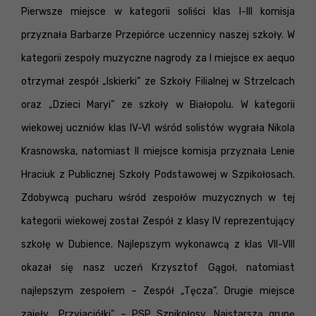
Pierwsze miejsce w kategorii soliści klas I-III komisja
przyznała Barbarze Przepiórce uczennicy naszej szkoły. W
kategorii zespoły muzyczne nagrody za I miejsce ex aequo
otrzymał zespół „Iskierki” ze Szkoły Filialnej w Strzelcach
oraz „Dzieci Maryi” ze szkoły w Białopolu. W kategorii
wiekowej uczniów klas IV-VI wśród solistów wygrała Nikola
Krasnowska, natomiast II miejsce komisja przyznała Lenie
Hraciuk z Publicznej Szkoły Podstawowej w Szpikołosach.
Zdobywcą pucharu wśród zespołów muzycznych w tej
kategorii wiekowej został Zespół z klasy IV reprezentujący
szkołę w Dubience. Najlepszym wykonawcą z klas VII-VIII
okazał się nasz uczeń Krzysztof Gągoł, natomiast
najlepszym zespołem – Zespół „Tęcza”. Drugie miejsce
zajęły „Przyjaciółki” – PSP Szpikołosy. Najstarszą grupę