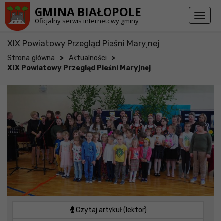
Przejdź do stopki strony
Przejdź do głównej treści strony
GMINA BIAŁOPOLE
Toggl
Oficjalny serwis internetowy gminy
naviga
XIX Powiatowy Przegląd Pieśni Maryjnej
>
>
Strona główna
Aktualności
XIX Powiatowy Przegląd Pieśni Maryjnej
Czytaj artykuł (lektor)