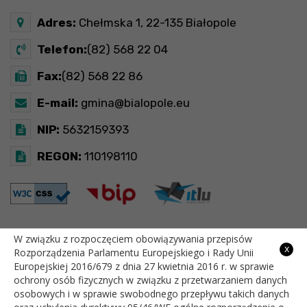
Adres:
Chełmska 1, 22-135 Białopole
Telefon:
(82) 568 22 04
Fax:
(82) 568 22 86
E-mail:
gmina@bialopole.eu
NIP:
5632159393
REGON:
110198110
W związku z rozpoczęciem obowiązywania przepisów
GODZINY PRACY
x
Rozporządzenia Parlamentu Europejskiego i Rady Unii
Europejskiej 2016/679 z dnia 27 kwietnia 2016 r. w sprawie
ochrony osób fizycznych w związku z przetwarzaniem danych
Pon
7:30 - 15:30
osobowych i w sprawie swobodnego przepływu takich danych