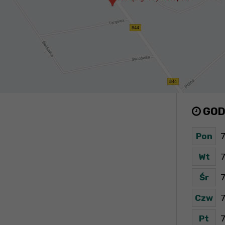
GOD
Pon
7
Wt
7
Śr
7
Czw
7
Pt
7