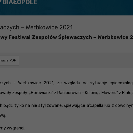
Y BIAŁOPOLE
waczych – Werbkowice 2021
owy Festiwal Zespołów Śpiewaczych – Werbkowice 
rmacie PDF
zych – Werbkowice 2021, ze względu na sytuację epidemiologi
ały zespoły: „Borowianki” z Raciborowic – Kolonii, „ Flowers” z Biało
ch bądź tylko na nie stylizowane, śpiewające a’capella lub z dowol
ową.
emy wygranej.