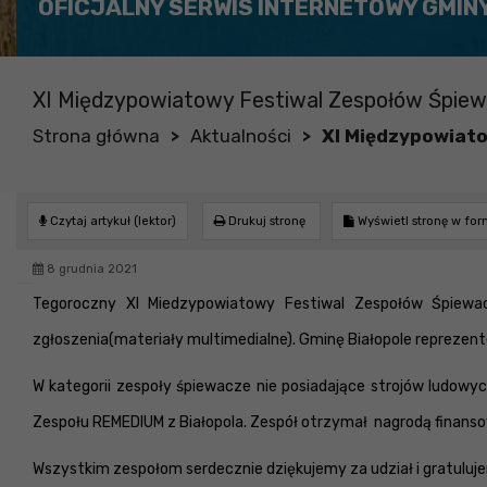
OFICJALNY SERWIS INTERNETOWY GMIN
XI Międzypowiatowy Festiwal Zespołów Śpie
Strona główna
Aktualności
XI Międzypowiat
>
>
Czytaj artykuł (lektor)
Drukuj stronę
Wyświetl stronę w fo
8 grudnia 2021
Tegoroczny XI Miedzypowiatowy Festiwal Zespołów Śpiewac
zgłoszenia(materiały multimedialne). Gminę Białopole reprezentow
W kategorii zespoły śpiewacze nie posiadające strojów ludowy
Zespołu REMEDIUM z Białopola. Zespół otrzymał nagrodą finans
Wszystkim zespołom serdecznie dziękujemy za udział i gratuluj