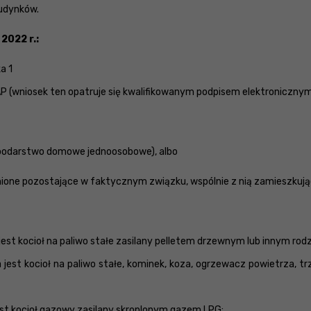
budynków.
2022 r.:
a 1
P (wniosek ten opatruje się kwalifikowanym podpisem elektroniczn
spodarstwo domowe jednoosobowe), albo
wnione pozostające w faktycznym związku, wspólnie z nią zamieszku
est kocioł na paliwo stałe zasilany pelletem drzewnym lub innym r
est kocioł na paliwo stałe, kominek, koza, ogrzewacz powietrza, tr
st kocioł gazowy zasilany skroplonym gazem LPG;