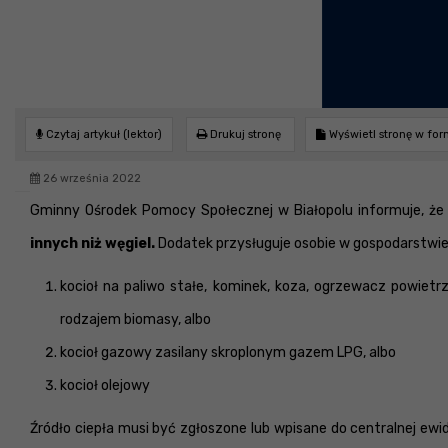
Czytaj artykuł (lektor)
Drukuj stronę
Wyświetl stronę w fo
26 września 2022
Gminny Ośrodek Pomocy Społecznej w Białopolu informuje, ż
innych niż węgiel.
Dodatek przysługuje osobie w gospodarstw
kocioł na paliwo stałe, kominek, koza, ogrzewacz powiet
rodzajem biomasy, albo
kocioł gazowy zasilany skroplonym gazem LPG, albo
kocioł olejowy
Źródło ciepła musi być zgłoszone lub wpisane do centralnej ewi