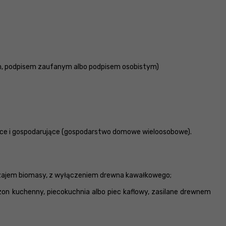
ym, podpisem zaufanym albo podpisem osobistym)
jące i gospodarujące (gospodarstwo domowe wieloosobowe).
odzajem biomasy, z wyłączeniem drewna kawałkowego;
zon kuchenny, piecokuchnia albo piec kaflowy, zasilane drewnem