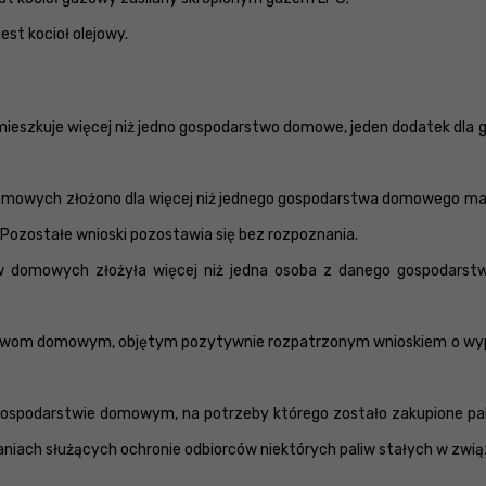
st kocioł olejowy.
ieszkuje więcej niż jedno gospodarstwo domowe, jeden dodatek dla
omowych złożono dla więcej niż jednego gospodarstwa domowego mają
Pozostałe wnioski pozostawia się bez rozpoznania.
w domowych złożyła więcej niż jedna osoba z danego gospodars
twom domowym, objętym pozytywnie rozpatrzonym wnioskiem o wypła
spodarstwie domowym, na potrzeby którego zostało zakupione paliwo
niach służących ochronie odbiorców niektórych paliw stałych w związ