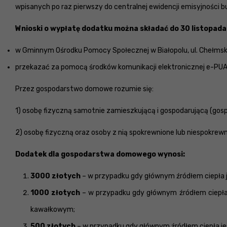
wpisanych po raz pierwszy do centralnej ewidencji emisyjności 
Wnioski o wypłatę dodatku można składać do 30 listopada 
w Gminnym Ośrodku Pomocy Społecznej w Białopolu, ul. Chełmsk
przekazać za pomocą środków komunikacji elektronicznej e-PUA
Przez gospodarstwo domowe rozumie się:
1) osobę fizyczną samotnie zamieszkującą i gospodarującą (go
2) osobę fizyczną oraz osoby z nią spokrewnione lub niespokre
Dodatek dla gospodarstwa domowego wynosi:
3000 złotych
– w przypadku gdy głównym źródłem ciepła j
1000 złotych
– w przypadku gdy głównym źródłem ciepła j
kawałkowym;
500 złotych
– w przypadku gdy głównym źródłem ciepła je