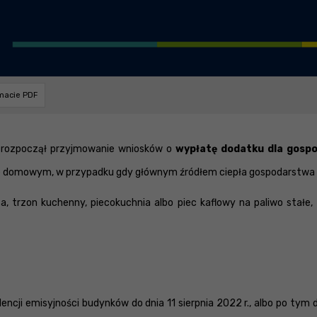
rmacie PDF
e rozpoczął przyjmowanie wniosków o
wypłatę dodatku dla gosp
ie domowym, w przypadku gdy głównym źródłem ciepła gospodarstwa
rza, trzon kuchenny, piecokuchnia albo piec kaflowy na paliwo sta
dencji emisyjności budynków do dnia 11 sierpnia 2022 r., albo po ty