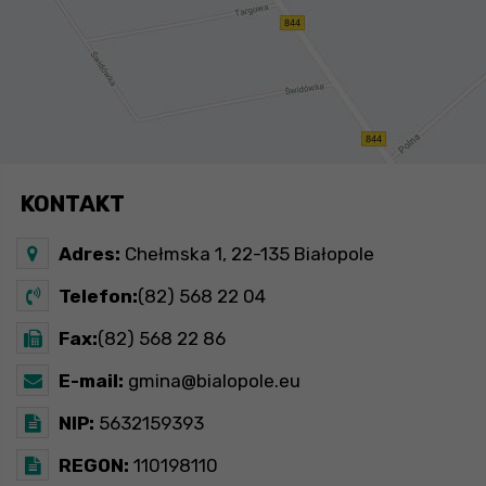
KONTAKT
Adres:
Chełmska 1, 22-135 Białopole
Telefon:
(82) 568 22 04
Fax:
(82) 568 22 86
E-mail:
gmina@bialopole.eu
NIP:
5632159393
REGON:
110198110