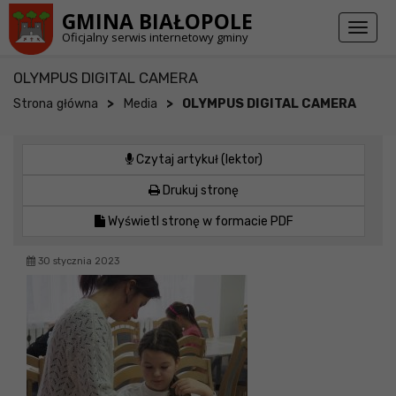
Przejdź do stopki strony
Przejdź do głównej treści strony
GMINA BIAŁOPOLE
Toggl
Oficjalny serwis internetowy gminy
naviga
OLYMPUS DIGITAL CAMERA
>
>
Strona główna
Media
OLYMPUS DIGITAL CAMERA
Czytaj artykuł (lektor)
Drukuj stronę
Wyświetl stronę w formacie PDF
30 stycznia 2023