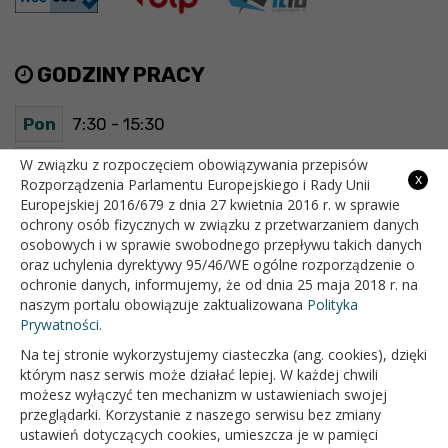
GODZINY PRACY
Pon
7:30 - 15:30
Wt
7:30 - 15:30
W związku z rozpoczęciem obowiązywania przepisów
x
Rozporządzenia Parlamentu Europejskiego i Rady Unii
Europejskiej 2016/679 z dnia 27 kwietnia 2016 r. w sprawie
Śr
7:30 - 15:30
ochrony osób fizycznych w związku z przetwarzaniem danych
osobowych i w sprawie swobodnego przepływu takich danych
Czw
7:30 - 15:30
oraz uchylenia dyrektywy 95/46/WE ogólne rozporządzenie o
ochronie danych, informujemy, że od dnia 25 maja 2018 r. na
Pt
7:30 - 15:30
naszym portalu obowiązuje zaktualizowana
Polityka
Prywatności.
Na tej stronie wykorzystujemy ciasteczka (ang. cookies), dzięki
OFICJALNY SERWIS INTERNETOWY GMINY BIAŁOPOLE
którym nasz serwis może działać lepiej. W każdej chwili
możesz wyłączyć ten mechanizm w ustawieniach swojej
przeglądarki. Korzystanie z naszego serwisu bez zmiany
ustawień dotyczących cookies, umieszcza je w pamięci