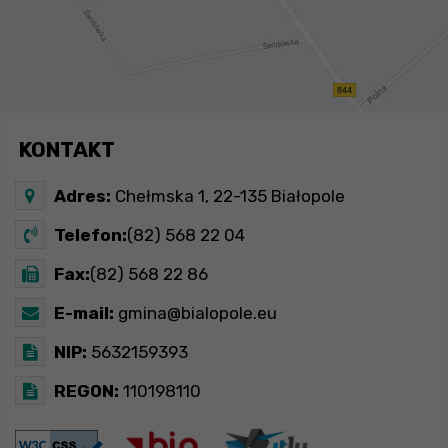
KONTAKT
Adres:
Chełmska 1, 22-135 Białopole
Telefon:
(82) 568 22 04
Fax:
(82) 568 22 86
E-mail:
gmina@bialopole.eu
NIP:
5632159393
REGON:
110198110