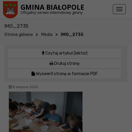
Przejdź do stopki strony
Przejdź do głównej treści strony
GMINA BIAŁOPOLE
Toggl
Oficjalny serwis internetowy gminy
naviga
IMG_2735
>
>
Strona główna
Media
IMG_2735
Czytaj artykuł (lektor)
Drukuj stronę
Wyświetl stronę w formacie PDF
8 sierpnia 2025