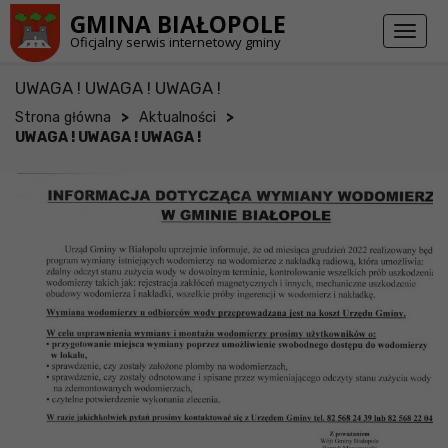
Przejdź do stopki strony
Przejdź do głównej treści strony
GMINA BIAŁOPOLE
Toggl
Oficjalny serwis internetowy gminy
naviga
UWAGA ! UWAGA ! UWAGA !
>
>
Strona główna
Aktualności
UWAGA ! UWAGA ! UWAGA !