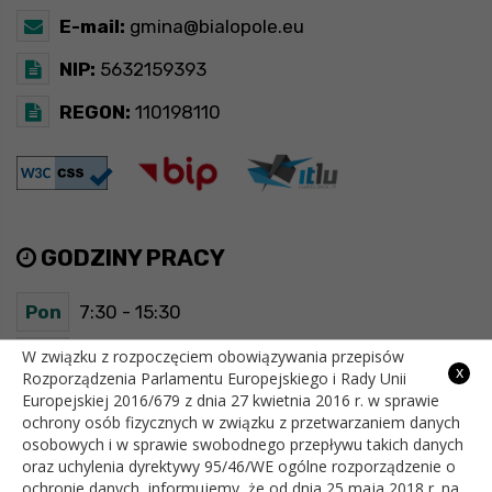
E-mail:
gmina@bialopole.eu
NIP:
5632159393
REGON:
110198110
GODZINY PRACY
Pon
7:30 - 15:30
Wt
7:30 - 15:30
W związku z rozpoczęciem obowiązywania przepisów
x
Rozporządzenia Parlamentu Europejskiego i Rady Unii
Europejskiej 2016/679 z dnia 27 kwietnia 2016 r. w sprawie
Śr
7:30 - 15:30
ochrony osób fizycznych w związku z przetwarzaniem danych
osobowych i w sprawie swobodnego przepływu takich danych
Czw
7:30 - 15:30
oraz uchylenia dyrektywy 95/46/WE ogólne rozporządzenie o
ochronie danych, informujemy, że od dnia 25 maja 2018 r. na
Pt
7:30 - 15:30