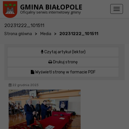
Przejdź do stopki strony
Przejdź do głównej treści strony
GMINA BIAŁOPOLE
Toggl
Oficjalny serwis internetowy gminy
naviga
20231222_101511
>
>
Strona główna
Media
20231222_101511
Czytaj artykuł (lektor)
Drukuj stronę
Wyświetl stronę w formacie PDF
22 grudnia 2023