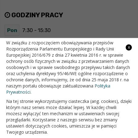
GODZINY PRACY
Pon
7:30 - 15:30
Wt
7:30 - 15:30
W związku z rozpoczęciem obowiązywania przepisów
x
Rozporządzenia Parlamentu Europejskiego i Rady Unii
Europejskiej 2016/679 z dnia 27 kwietnia 2016 r. w sprawie
Śr
7:30 - 15:30
ochrony osób fizycznych w związku z przetwarzaniem danych
osobowych i w sprawie swobodnego przepływu takich danych
Czw
7:30 - 15:30
oraz uchylenia dyrektywy 95/46/WE ogólne rozporządzenie o
ochronie danych, informujemy, że od dnia 25 maja 2018 r. na
Pt
7:30 - 15:30
naszym portalu obowiązuje zaktualizowana
Polityka
Prywatności.
Na tej stronie wykorzystujemy ciasteczka (ang. cookies), dzięki
OFICJALNY SERWIS INTERNETOWY GMINY BIAŁOPOLE
którym nasz serwis może działać lepiej. W każdej chwili
możesz wyłączyć ten mechanizm w ustawieniach swojej
przeglądarki. Korzystanie z naszego serwisu bez zmiany
ustawień dotyczących cookies, umieszcza je w pamięci
Twojego urządzenia.