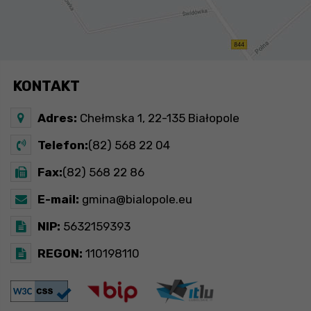
KONTAKT
Adres:
Chełmska 1, 22-135 Białopole
Telefon:
(82) 568 22 04
Fax:
(82) 568 22 86
E-mail:
gmina@bialopole.eu
NIP:
5632159393
REGON:
110198110