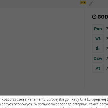
GOD
Pon
7
Wt
7
Śr
7
Czw
7
Pt
7
ozporządzenia Parlamentu Europejskiego i Rady Unii Europejskiej 20
m danych osobowych i w sprawie swobodnego przepływu takich danyc