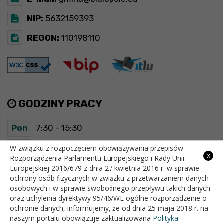
NIP:
5632159393
REGON:
110198110
GODZINY PRACY
Pon
7:30 - 15:30
Wt
7:30 - 15:30
W związku z rozpoczęciem obowiązywania przepisów
x
Rozporządzenia Parlamentu Europejskiego i Rady Unii
Europejskiej 2016/679 z dnia 27 kwietnia 2016 r. w sprawie
Śr
7:30 - 15:30
ochrony osób fizycznych w związku z przetwarzaniem danych
osobowych i w sprawie swobodnego przepływu takich danych
Czw
7:30 - 15:30
oraz uchylenia dyrektywy 95/46/WE ogólne rozporządzenie o
ochronie danych, informujemy, że od dnia 25 maja 2018 r. na
Pt
7:30 - 15:30
naszym portalu obowiązuje zaktualizowana
Polityka