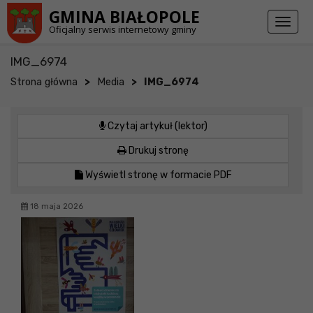
Przejdź do stopki strony
Przejdź do głównej treści strony
GMINA BIAŁOPOLE
Toggl
Oficjalny serwis internetowy gminy
naviga
IMG_6974
>
>
Strona główna
Media
IMG_6974
Czytaj artykuł (lektor)
Drukuj stronę
Wyświetl stronę w formacie PDF
18 maja 2026