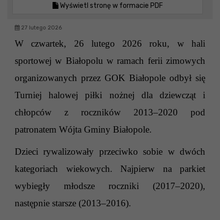
Wyświetl stronę w formacie PDF
27 lutego 2026
W czwartek, 26 lutego
2026 roku
,
w hali
sportowej w Białopolu
w ramach ferii zimowych
organizowanych przez GOK
Białopole
odbył się
T
urniej
halowej p
iłki
n
ożnej dla dziewcząt i
chłopców z roczników 2013–2020 pod
patronatem Wójt
a Gminy Białopole.
Dzieci rywalizowały przeciwko sobie w dwóch
kategoriach wiekowych. Najpierw na parkiet
wybiegły młodsze roczniki (2017–2020),
następnie starsze (2013–2016).