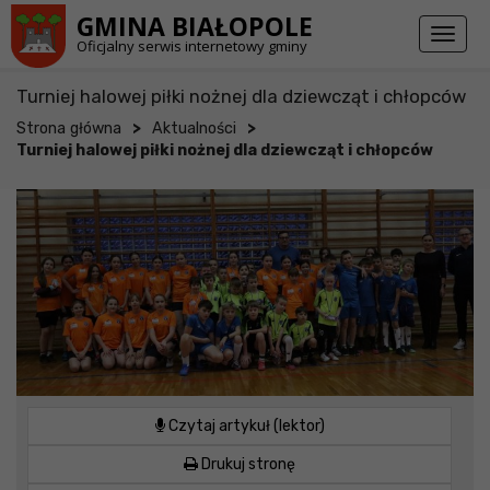
Przejdź do stopki strony
Przejdź do głównej treści strony
GMINA BIAŁOPOLE
Toggl
Oficjalny serwis internetowy gminy
naviga
Turniej halowej piłki nożnej dla dziewcząt i chłopców
>
>
Strona główna
Aktualności
Turniej halowej piłki nożnej dla dziewcząt i chłopców
Czytaj artykuł (lektor)
Drukuj stronę