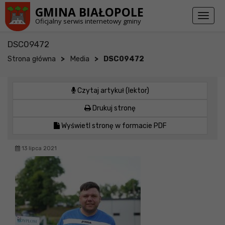
Przejdź do stopki strony
Przejdź do głównej treści strony
GMINA BIAŁOPOLE
Toggl
Oficjalny serwis internetowy gminy
naviga
DSC09472
>
>
Strona główna
Media
DSC09472
Czytaj artykuł (lektor)
Drukuj stronę
Wyświetl stronę w formacie PDF
13 lipca 2021