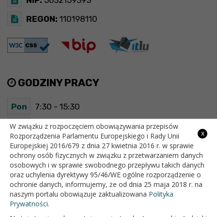
REGON:
110198110
GODZINY PRACY
Pon
7:30 - 15:30
Wt
7:30 - 15:30
W związku z rozpoczęciem obowiązywania przepisów
x
Rozporządzenia Parlamentu Europejskiego i Rady Unii
Europejskiej 2016/679 z dnia 27 kwietnia 2016 r. w sprawie
Śr
7:30 - 15:30
ochrony osób fizycznych w związku z przetwarzaniem danych
osobowych i w sprawie swobodnego przepływu takich danych
Czw
7:30 - 15:30
oraz uchylenia dyrektywy 95/46/WE ogólne rozporządzenie o
ochronie danych, informujemy, że od dnia 25 maja 2018 r. na
Pt
7:30 - 15:30
naszym portalu obowiązuje zaktualizowana
Polityka
Prywatności.