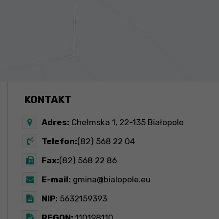
KONTAKT
Adres:
Chełmska 1, 22-135 Białopole
Telefon:
(82) 568 22 04
Fax:
(82) 568 22 86
E-mail:
gmina@bialopole.eu
NIP:
5632159393
REGON:
110198110