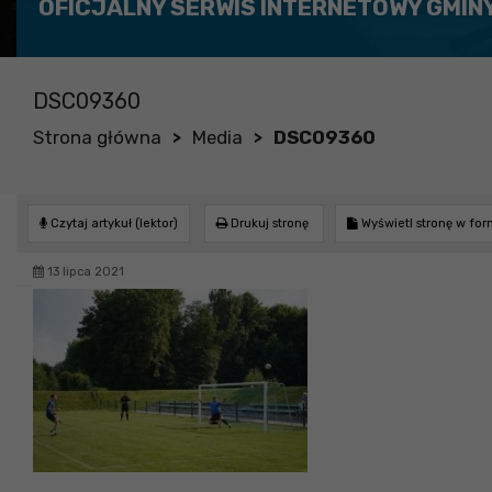
OFICJALNY SERWIS INTERNETOWY GMIN
DSC09360
Strona główna
Media
DSC09360
>
>
Czytaj artykuł (lektor)
Drukuj stronę
Wyświetl stronę w fo
13 lipca 2021