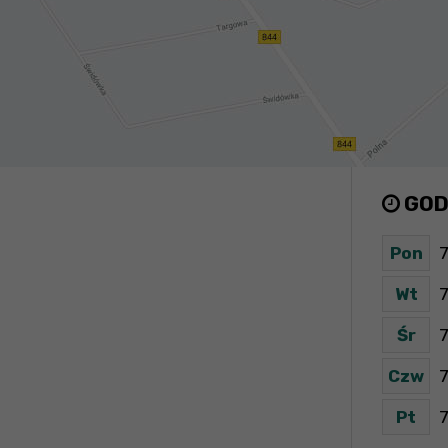
GOD
Pon
7
Wt
7
Śr
7
Czw
7
Pt
7