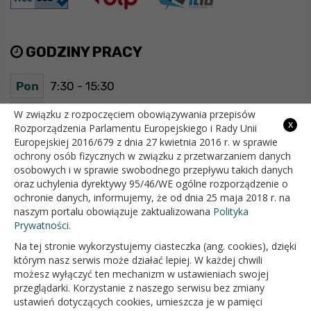
GODZINY PRACY
Pon
7:30 - 15:30
Wt
7:30 - 15:30
W związku z rozpoczęciem obowiązywania przepisów
x
Rozporządzenia Parlamentu Europejskiego i Rady Unii
Europejskiej 2016/679 z dnia 27 kwietnia 2016 r. w sprawie
Śr
7:30 - 15:30
ochrony osób fizycznych w związku z przetwarzaniem danych
osobowych i w sprawie swobodnego przepływu takich danych
Czw
7:30 - 15:30
oraz uchylenia dyrektywy 95/46/WE ogólne rozporządzenie o
ochronie danych, informujemy, że od dnia 25 maja 2018 r. na
Pt
7:30 - 15:30
naszym portalu obowiązuje zaktualizowana
Polityka
Prywatności.
Na tej stronie wykorzystujemy ciasteczka (ang. cookies), dzięki
OFICJALNY SERWIS INTERNETOWY GMINY BIAŁOPOLE
którym nasz serwis może działać lepiej. W każdej chwili
możesz wyłączyć ten mechanizm w ustawieniach swojej
przeglądarki. Korzystanie z naszego serwisu bez zmiany
ustawień dotyczących cookies, umieszcza je w pamięci