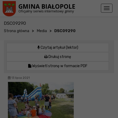
Przejdź do stopki strony
Przejdź do głównej treści strony
GMINA BIAŁOPOLE
Toggl
Oficjalny serwis internetowy gminy
naviga
DSC09290
>
>
Strona główna
Media
DSC09290
Czytaj artykuł (lektor)
Drukuj stronę
Wyświetl stronę w formacie PDF
13 lipca 2021