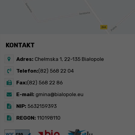
KONTAKT
Adres:
Chełmska 1, 22-135 Białopole
Telefon:
(82) 568 22 04
Fax:
(82) 568 22 86
E-mail:
gmina@bialopole.eu
NIP:
5632159393
REGON:
110198110