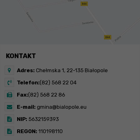
KONTAKT
Adres:
Chełmska 1, 22-135 Białopole
Telefon:
(82) 568 22 04
Fax:
(82) 568 22 86
E-mail:
gmina@bialopole.eu
NIP:
5632159393
REGON:
110198110