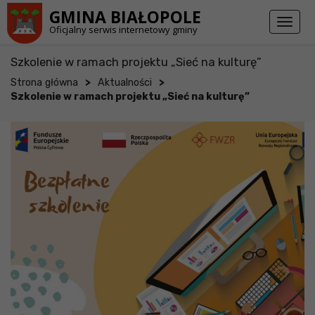
Przejdź do stopki strony
Przejdź do głównej treści strony
GMINA BIAŁOPOLE
Toggl
Oficjalny serwis internetowy gminy
naviga
Szkolenie w ramach projektu „Sieć na kulturę”
>
>
Strona główna
Aktualności
Szkolenie w ramach projektu „Sieć na kulturę”