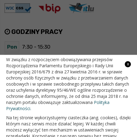
GODZINY PRACY
Pon
7:30 - 15:30
Wt
7:30 - 15:30
W związku z rozpoczęciem obowiązywania przepisów
x
Rozporządzenia Parlamentu Europejskiego i Rady Unii
Europejskiej 2016/679 z dnia 27 kwietnia 2016 r. w sprawie
Śr
7:30 - 15:30
ochrony osób fizycznych w związku z przetwarzaniem danych
osobowych i w sprawie swobodnego przepływu takich danych
Czw
7:30 - 15:30
oraz uchylenia dyrektywy 95/46/WE ogólne rozporządzenie o
ochronie danych, informujemy, że od dnia 25 maja 2018 r. na
Pt
7:30 - 15:30
naszym portalu obowiązuje zaktualizowana
Polityka
Prywatności.
Na tej stronie wykorzystujemy ciasteczka (ang. cookies), dzięki
OFICJALNY SERWIS INTERNETOWY GMINY BIAŁOPOLE
którym nasz serwis może działać lepiej. W każdej chwili
możesz wyłączyć ten mechanizm w ustawieniach swojej
przeglądarki. Korzystanie z naszego serwisu bez zmiany