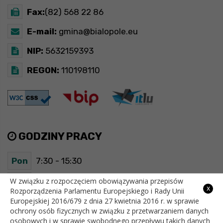
Fax:
(82) 568 22 86
E-mail:
gmina@bialopole.eu
NIP:
5632159393
REGON:
110198110
GODZINY PRACY
Pon
7:30 - 15:30
Wt
7:30 - 15:30
W związku z rozpoczęciem obowiązywania przepisów
x
Rozporządzenia Parlamentu Europejskiego i Rady Unii
Europejskiej 2016/679 z dnia 27 kwietnia 2016 r. w sprawie
Śr
7:30 - 15:30
ochrony osób fizycznych w związku z przetwarzaniem danych
osobowych i w sprawie swobodnego przepływu takich danych
Czw
7:30 - 15:30