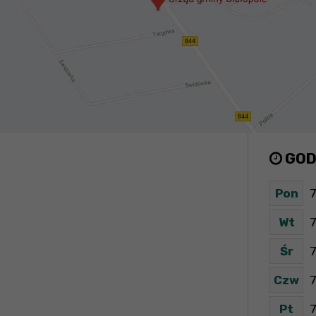
GOD
Pon
7
Wt
7
Śr
7
Czw
7
Pt
7