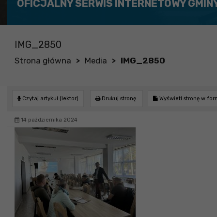
OFICJALNY SERWIS INTERNETOWY GMIN
IMG_2850
Strona główna
Media
IMG_2850
>
>
Czytaj artykuł (lektor)
Drukuj stronę
Wyświetl stronę w fo
14 października 2024