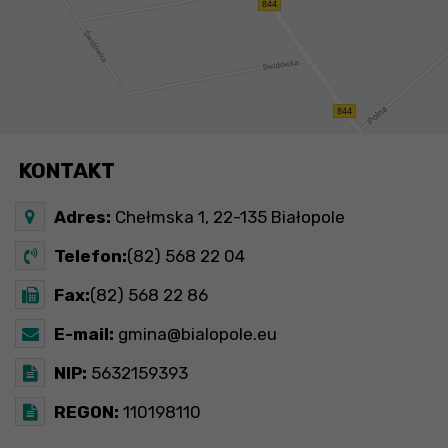
KONTAKT
Adres:
Chełmska 1, 22-135 Białopole
Telefon:
(82) 568 22 04
Fax:
(82) 568 22 86
E-mail:
gmina@bialopole.eu
NIP:
5632159393
REGON:
110198110