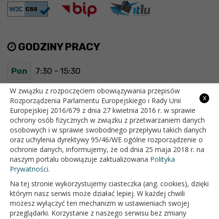
GODZINY PRACY
Pon
7:30 - 15:30
Wt
7:30 - 15:30
W związku z rozpoczęciem obowiązywania przepisów
x
Rozporządzenia Parlamentu Europejskiego i Rady Unii
Europejskiej 2016/679 z dnia 27 kwietnia 2016 r. w sprawie
Śr
7:30 - 15:30
ochrony osób fizycznych w związku z przetwarzaniem danych
osobowych i w sprawie swobodnego przepływu takich danych
Czw
7:30 - 15:30
oraz uchylenia dyrektywy 95/46/WE ogólne rozporządzenie o
ochronie danych, informujemy, że od dnia 25 maja 2018 r. na
Pt
7:30 - 15:30
naszym portalu obowiązuje zaktualizowana
Polityka
Prywatności.
Na tej stronie wykorzystujemy ciasteczka (ang. cookies), dzięki
OFICJALNY SERWIS INTERNETOWY GMINY BIAŁOPOLE
którym nasz serwis może działać lepiej. W każdej chwili
możesz wyłączyć ten mechanizm w ustawieniach swojej
przeglądarki. Korzystanie z naszego serwisu bez zmiany