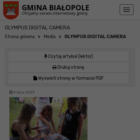
Przejdź do stopki strony
Przejdź do głównej treści strony
GMINA BIAŁOPOLE
Toggl
Oficjalny serwis internetowy gminy
naviga
OLYMPUS DIGITAL CAMERA
>
>
Strona główna
Media
OLYMPUS DIGITAL CAMERA
Czytaj artykuł (lektor)
Drukuj stronę
Wyświetl stronę w formacie PDF
4 lipca 2023