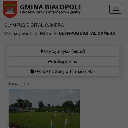
Przejdź do stopki strony
Przejdź do głównej treści strony
GMINA BIAŁOPOLE
Toggl
Oficjalny serwis internetowy gminy
naviga
OLYMPUS DIGITAL CAMERA
>
>
Strona główna
Media
OLYMPUS DIGITAL CAMERA
Czytaj artykuł (lektor)
Drukuj stronę
Wyświetl stronę w formacie PDF
4 lipca 2023