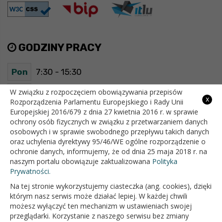
GODZINY PRACY
Pon
7:30 - 15:30
Wt
7:30 - 15:30
W związku z rozpoczęciem obowiązywania przepisów
x
Rozporządzenia Parlamentu Europejskiego i Rady Unii
Europejskiej 2016/679 z dnia 27 kwietnia 2016 r. w sprawie
Śr
7:30 - 15:30
ochrony osób fizycznych w związku z przetwarzaniem danych
osobowych i w sprawie swobodnego przepływu takich danych
Czw
7:30 - 15:30
oraz uchylenia dyrektywy 95/46/WE ogólne rozporządzenie o
ochronie danych, informujemy, że od dnia 25 maja 2018 r. na
Pt
7:30 - 15:30
naszym portalu obowiązuje zaktualizowana
Polityka
Prywatności.
Na tej stronie wykorzystujemy ciasteczka (ang. cookies), dzięki
OFICJALNY SERWIS INTERNETOWY GMINY BIAŁOPOLE
którym nasz serwis może działać lepiej. W każdej chwili
możesz wyłączyć ten mechanizm w ustawieniach swojej
przeglądarki. Korzystanie z naszego serwisu bez zmiany