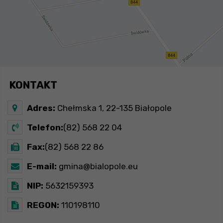
KONTAKT
Adres:
Chełmska 1, 22-135 Białopole
Telefon:
(82) 568 22 04
Fax:
(82) 568 22 86
E-mail:
gmina@bialopole.eu
NIP:
5632159393
REGON:
110198110