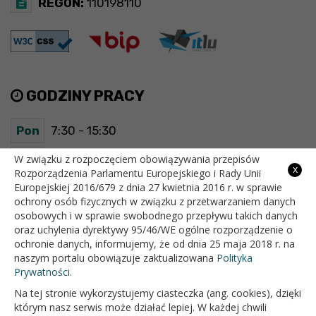
REGON:
110198110
GODZINY PRACY
Pon
7:30 - 15:30
Wt
7:30 - 15:30
W związku z rozpoczęciem obowiązywania przepisów
x
Rozporządzenia Parlamentu Europejskiego i Rady Unii
Europejskiej 2016/679 z dnia 27 kwietnia 2016 r. w sprawie
Śr
7:30 - 15:30
ochrony osób fizycznych w związku z przetwarzaniem danych
osobowych i w sprawie swobodnego przepływu takich danych
Czw
7:30 - 15:30
oraz uchylenia dyrektywy 95/46/WE ogólne rozporządzenie o
ochronie danych, informujemy, że od dnia 25 maja 2018 r. na
Pt
7:30 - 15:30
naszym portalu obowiązuje zaktualizowana
Polityka
Prywatności.
Na tej stronie wykorzystujemy ciasteczka (ang. cookies), dzięki
OFICJALNY SERWIS INTERNETOWY GMINY BIAŁOPOLE
którym nasz serwis może działać lepiej. W każdej chwili