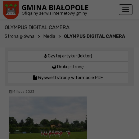
Przejdź do stopki strony
Przejdź do głównej treści strony
GMINA BIAŁOPOLE
Toggl
Oficjalny serwis internetowy gminy
naviga
OLYMPUS DIGITAL CAMERA
>
>
Strona główna
Media
OLYMPUS DIGITAL CAMERA
Czytaj artykuł (lektor)
Drukuj stronę
Wyświetl stronę w formacie PDF
4 lipca 2023