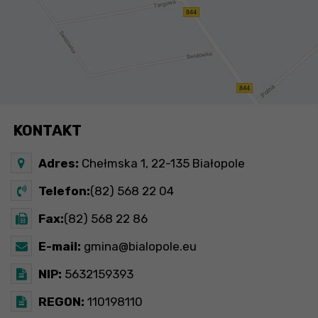
KONTAKT
Adres:
Chełmska 1, 22-135 Białopole
Telefon:
(82) 568 22 04
Fax:
(82) 568 22 86
E-mail:
gmina@bialopole.eu
NIP:
5632159393
REGON:
110198110