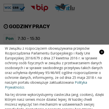
GODZINY PRACY
Pon
7:30 - 15:30
Wt
7:30 - 15:30
W związku z rozpoczęciem obowiązywania przepisów
x
Rozporządzenia Parlamentu Europejskiego i Rady Unii
Europejskiej 2016/679 z dnia 27 kwietnia 2016 r. w sprawie
Śr
7:30 - 15:30
ochrony osób fizycznych w związku z przetwarzaniem danych
osobowych i w sprawie swobodnego przepływu takich danych
Czw
7:30 - 15:30
oraz uchylenia dyrektywy 95/46/WE ogólne rozporządzenie o
ochronie danych, informujemy, że od dnia 25 maja 2018 r. na
Pt
7:30 - 15:30
naszym portalu obowiązuje zaktualizowana
Polityka
Prywatności.
Na tej stronie wykorzystujemy ciasteczka (ang. cookies), dzięki
OFICJALNY SERWIS INTERNETOWY GMINY BIAŁOPOLE
którym nasz serwis może działać lepiej. W każdej chwili
możesz wyłączyć ten mechanizm w ustawieniach swojej