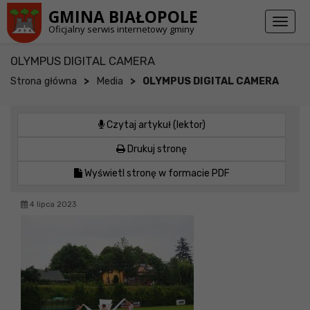
Przejdź do stopki strony
Przejdź do głównej treści strony
GMINA BIAŁOPOLE
Toggl
Oficjalny serwis internetowy gminy
naviga
OLYMPUS DIGITAL CAMERA
>
>
Strona główna
Media
OLYMPUS DIGITAL CAMERA
Czytaj artykuł (lektor)
Drukuj stronę
Wyświetl stronę w formacie PDF
4 lipca 2023