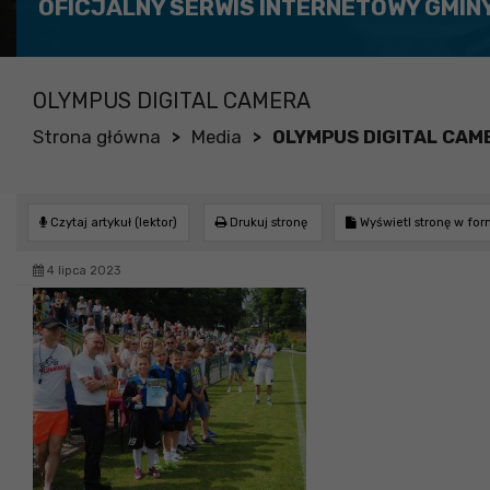
OFICJALNY SERWIS INTERNETOWY GMIN
OLYMPUS DIGITAL CAMERA
Strona główna
Media
OLYMPUS DIGITAL CAM
>
>
Czytaj artykuł (lektor)
Drukuj stronę
Wyświetl stronę w fo
4 lipca 2023