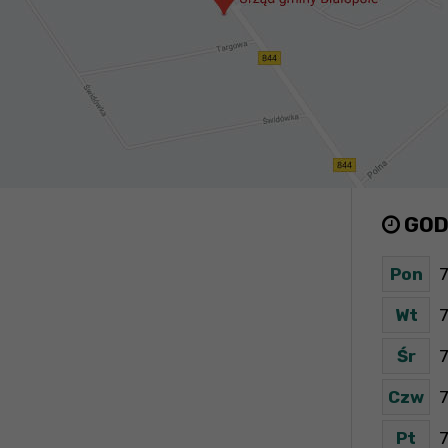
GOD
Pon
7
Wt
7
Śr
7
Czw
7
Pt
7