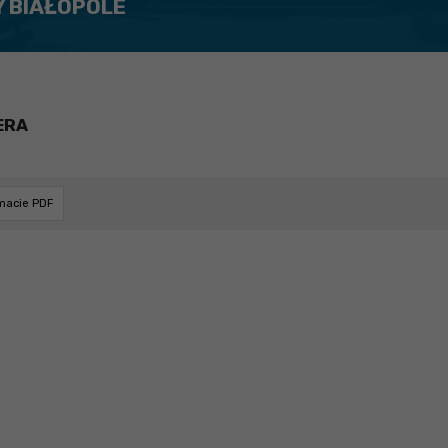
Y BIAŁOPOLE
ERA
rmacie PDF