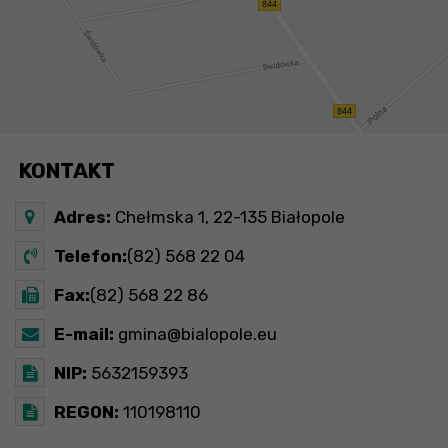
KONTAKT
Adres:
Chełmska 1, 22-135 Białopole
Telefon:
(82) 568 22 04
Fax:
(82) 568 22 86
E-mail:
gmina@bialopole.eu
NIP:
5632159393
REGON:
110198110