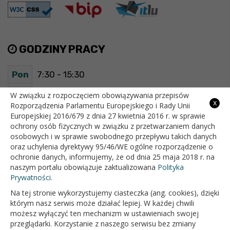
GODZINY PRACY
Pon
7:30 - 15:30
Wt
7:30 - 15:30
W związku z rozpoczęciem obowiązywania przepisów
x
Rozporządzenia Parlamentu Europejskiego i Rady Unii
Europejskiej 2016/679 z dnia 27 kwietnia 2016 r. w sprawie
Śr
7:30 - 15:30
ochrony osób fizycznych w związku z przetwarzaniem danych
osobowych i w sprawie swobodnego przepływu takich danych
Czw
7:30 - 15:30
oraz uchylenia dyrektywy 95/46/WE ogólne rozporządzenie o
ochronie danych, informujemy, że od dnia 25 maja 2018 r. na
Pt
7:30 - 15:30
naszym portalu obowiązuje zaktualizowana
Polityka
Prywatności.
Na tej stronie wykorzystujemy ciasteczka (ang. cookies), dzięki
OFICJALNY SERWIS INTERNETOWY GMINY BIAŁOPOLE
którym nasz serwis może działać lepiej. W każdej chwili
możesz wyłączyć ten mechanizm w ustawieniach swojej
przeglądarki. Korzystanie z naszego serwisu bez zmiany