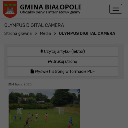
Przejdź do stopki strony
Przejdź do głównej treści strony
GMINA BIAŁOPOLE
Toggl
Oficjalny serwis internetowy gminy
naviga
OLYMPUS DIGITAL CAMERA
>
>
Strona główna
Media
OLYMPUS DIGITAL CAMERA
Czytaj artykuł (lektor)
Drukuj stronę
Wyświetl stronę w formacie PDF
4 lipca 2023