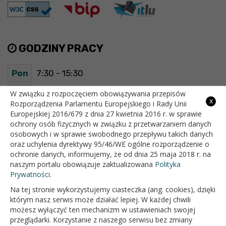
GODZINY PRACY
Pon
7:30 - 15:30
Wt
7:30 - 15:30
W związku z rozpoczęciem obowiązywania przepisów
x
Rozporządzenia Parlamentu Europejskiego i Rady Unii
Europejskiej 2016/679 z dnia 27 kwietnia 2016 r. w sprawie
Śr
7:30 - 15:30
ochrony osób fizycznych w związku z przetwarzaniem danych
osobowych i w sprawie swobodnego przepływu takich danych
Czw
7:30 - 15:30
oraz uchylenia dyrektywy 95/46/WE ogólne rozporządzenie o
ochronie danych, informujemy, że od dnia 25 maja 2018 r. na
Pt
7:30 - 15:30
naszym portalu obowiązuje zaktualizowana
Polityka
Prywatności.
Na tej stronie wykorzystujemy ciasteczka (ang. cookies), dzięki
OFICJALNY SERWIS INTERNETOWY GMINY BIAŁOPOLE
którym nasz serwis może działać lepiej. W każdej chwili
możesz wyłączyć ten mechanizm w ustawieniach swojej
przeglądarki. Korzystanie z naszego serwisu bez zmiany