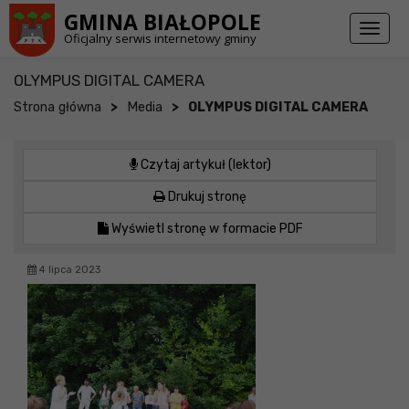
Przejdź do stopki strony
Przejdź do głównej treści strony
GMINA BIAŁOPOLE
Toggl
Oficjalny serwis internetowy gminy
naviga
OLYMPUS DIGITAL CAMERA
>
>
Strona główna
Media
OLYMPUS DIGITAL CAMERA
Czytaj artykuł (lektor)
Drukuj stronę
Wyświetl stronę w formacie PDF
4 lipca 2023