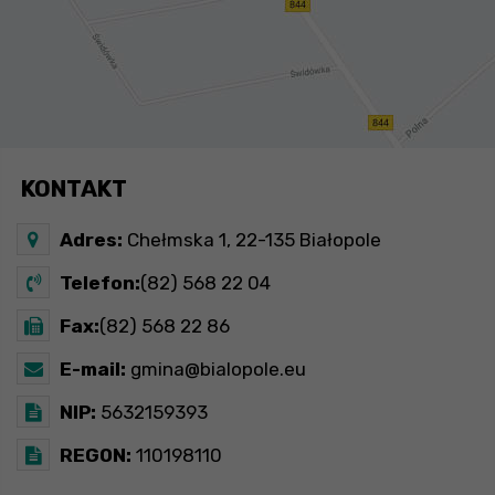
KONTAKT
Adres:
Chełmska 1, 22-135 Białopole
Telefon:
(82) 568 22 04
Fax:
(82) 568 22 86
E-mail:
gmina@bialopole.eu
NIP:
5632159393
REGON:
110198110