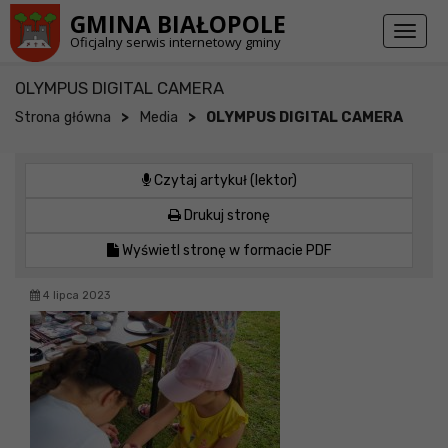
Przejdź do stopki strony
Przejdź do głównej treści strony
GMINA BIAŁOPOLE
Toggl
Oficjalny serwis internetowy gminy
naviga
OLYMPUS DIGITAL CAMERA
>
>
Strona główna
Media
OLYMPUS DIGITAL CAMERA
Czytaj artykuł (lektor)
Drukuj stronę
Wyświetl stronę w formacie PDF
4 lipca 2023