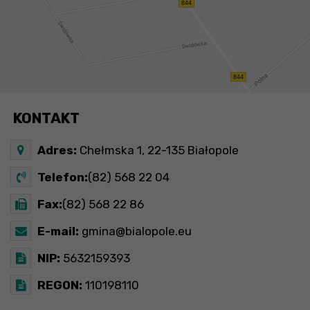
KONTAKT
Adres:
Chełmska 1, 22-135 Białopole
Telefon:
(82) 568 22 04
Fax:
(82) 568 22 86
E-mail:
gmina@bialopole.eu
NIP:
5632159393
REGON:
110198110