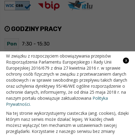
GODZINY PRACY
Pon
7:30 - 15:30
Wt
7:30 - 15:30
W związku z rozpoczęciem obowiązywania przepisów
x
Rozporządzenia Parlamentu Europejskiego i Rady Unii
Europejskiej 2016/679 z dnia 27 kwietnia 2016 r. w sprawie
Śr
7:30 - 15:30
ochrony osób fizycznych w związku z przetwarzaniem danych
osobowych i w sprawie swobodnego przepływu takich danych
Czw
7:30 - 15:30
oraz uchylenia dyrektywy 95/46/WE ogólne rozporządzenie o
ochronie danych, informujemy, że od dnia 25 maja 2018 r. na
Pt
7:30 - 15:30
naszym portalu obowiązuje zaktualizowana
Polityka
Prywatności.
Na tej stronie wykorzystujemy ciasteczka (ang. cookies), dzięki
OFICJALNY SERWIS INTERNETOWY GMINY BIAŁOPOLE
którym nasz serwis może działać lepiej. W każdej chwili
możesz wyłączyć ten mechanizm w ustawieniach swojej
przeglądarki. Korzystanie z naszego serwisu bez zmiany