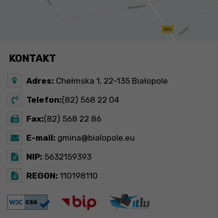
KONTAKT
Adres:
Chełmska 1, 22-135 Białopole
Telefon:
(82) 568 22 04
Fax:
(82) 568 22 86
E-mail:
gmina@bialopole.eu
NIP:
5632159393
REGON:
110198110