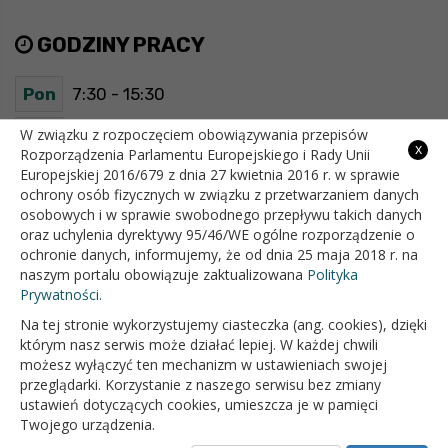
GODZINY PRACY
Pon
7:30 - 15:30
Wt
7:30 - 15:30
W związku z rozpoczęciem obowiązywania przepisów
x
Rozporządzenia Parlamentu Europejskiego i Rady Unii
Europejskiej 2016/679 z dnia 27 kwietnia 2016 r. w sprawie
Śr
7:30 - 15:30
ochrony osób fizycznych w związku z przetwarzaniem danych
osobowych i w sprawie swobodnego przepływu takich danych
Czw
7:30 - 15:30
oraz uchylenia dyrektywy 95/46/WE ogólne rozporządzenie o
ochronie danych, informujemy, że od dnia 25 maja 2018 r. na
Pt
7:30 - 15:30
naszym portalu obowiązuje zaktualizowana
Polityka
Prywatności.
Na tej stronie wykorzystujemy ciasteczka (ang. cookies), dzięki
OFICJALNY SERWIS INTERNETOWY GMINY BIAŁOPOLE
którym nasz serwis może działać lepiej. W każdej chwili
możesz wyłączyć ten mechanizm w ustawieniach swojej
przeglądarki. Korzystanie z naszego serwisu bez zmiany
ustawień dotyczących cookies, umieszcza je w pamięci
Twojego urządzenia.