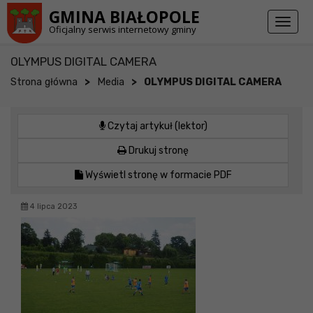
Przejdź do stopki strony
Przejdź do głównej treści strony
GMINA BIAŁOPOLE
Toggl
Oficjalny serwis internetowy gminy
naviga
OLYMPUS DIGITAL CAMERA
>
>
Strona główna
Media
OLYMPUS DIGITAL CAMERA
Czytaj artykuł (lektor)
Drukuj stronę
Wyświetl stronę w formacie PDF
4 lipca 2023