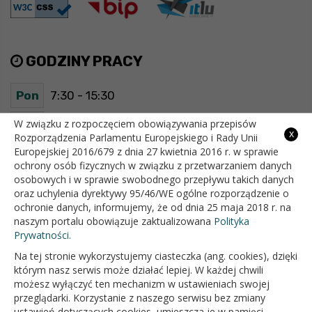
GODZINY PRACY
Pon
7:30 - 15:30
Wt
7:30 - 15:30
W związku z rozpoczęciem obowiązywania przepisów
x
Rozporządzenia Parlamentu Europejskiego i Rady Unii
Europejskiej 2016/679 z dnia 27 kwietnia 2016 r. w sprawie
Śr
7:30 - 15:30
ochrony osób fizycznych w związku z przetwarzaniem danych
osobowych i w sprawie swobodnego przepływu takich danych
Czw
7:30 - 15:30
oraz uchylenia dyrektywy 95/46/WE ogólne rozporządzenie o
ochronie danych, informujemy, że od dnia 25 maja 2018 r. na
Pt
7:30 - 15:30
naszym portalu obowiązuje zaktualizowana
Polityka
Prywatności.
Na tej stronie wykorzystujemy ciasteczka (ang. cookies), dzięki
OFICJALNY SERWIS INTERNETOWY GMINY BIAŁOPOLE
którym nasz serwis może działać lepiej. W każdej chwili
możesz wyłączyć ten mechanizm w ustawieniach swojej
przeglądarki. Korzystanie z naszego serwisu bez zmiany
ustawień dotyczących cookies, umieszcza je w pamięci