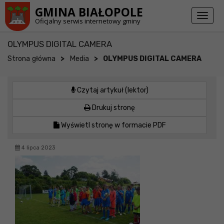
Przejdź do stopki strony
Przejdź do głównej treści strony
GMINA BIAŁOPOLE
Toggl
Oficjalny serwis internetowy gminy
naviga
OLYMPUS DIGITAL CAMERA
>
>
Strona główna
Media
OLYMPUS DIGITAL CAMERA
Czytaj artykuł (lektor)
Drukuj stronę
Wyświetl stronę w formacie PDF
4 lipca 2023