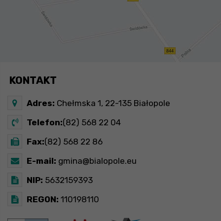
KONTAKT
Adres:
Chełmska 1, 22-135 Białopole
Telefon:
(82) 568 22 04
Fax:
(82) 568 22 86
E-mail:
gmina@bialopole.eu
NIP:
5632159393
REGON:
110198110