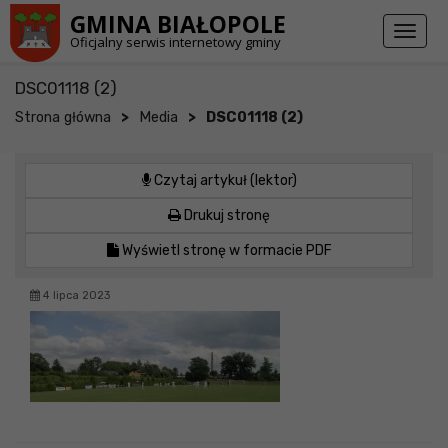
Przejdź do stopki strony
Przejdź do głównej treści strony
GMINA BIAŁOPOLE
Toggl
Oficjalny serwis internetowy gminy
naviga
DSC01118 (2)
>
>
Strona główna
Media
DSC01118 (2)
Czytaj artykuł (lektor)
Drukuj stronę
Wyświetl stronę w formacie PDF
4 lipca 2023