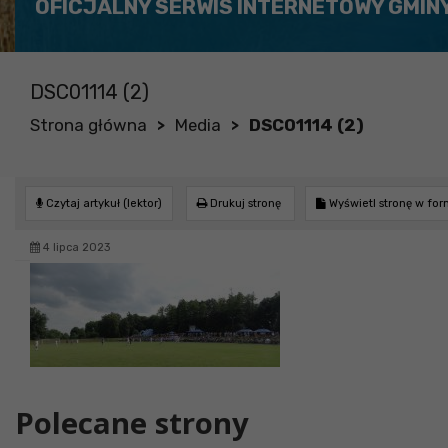
OFICJALNY SERWIS INTERNETOWY GMIN
DSC01114 (2)
Strona główna
Media
DSC01114 (2)
>
>
Czytaj artykuł (lektor)
Drukuj stronę
Wyświetl stronę w fo
4 lipca 2023
Polecane strony