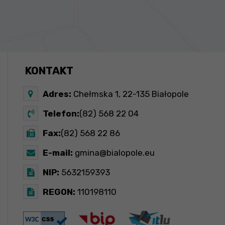
KONTAKT
Adres:
Chełmska 1, 22-135 Białopole
Telefon:
(82) 568 22 04
Fax:
(82) 568 22 86
E-mail:
gmina@bialopole.eu
NIP:
5632159393
REGON:
110198110