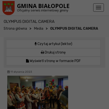
Przejdź do stopki strony
Przejdź do głównej treści strony
GMINA BIAŁOPOLE
Toggl
Oficjalny serwis internetowy gminy
naviga
OLYMPUS DIGITAL CAMERA
>
>
Strona główna
Media
OLYMPUS DIGITAL CAMERA
Czytaj artykuł (lektor)
Drukuj stronę
Wyświetl stronę w formacie PDF
11 stycznia 2023