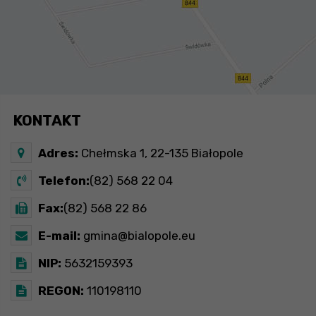
KONTAKT
Adres:
Chełmska 1, 22-135 Białopole
Telefon:
(82) 568 22 04
Fax:
(82) 568 22 86
E-mail:
gmina@bialopole.eu
NIP:
5632159393
REGON:
110198110