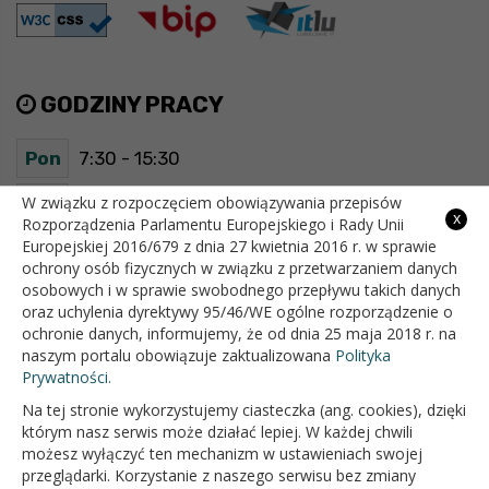
GODZINY PRACY
Pon
7:30 - 15:30
Wt
7:30 - 15:30
W związku z rozpoczęciem obowiązywania przepisów
x
Rozporządzenia Parlamentu Europejskiego i Rady Unii
Europejskiej 2016/679 z dnia 27 kwietnia 2016 r. w sprawie
Śr
7:30 - 15:30
ochrony osób fizycznych w związku z przetwarzaniem danych
osobowych i w sprawie swobodnego przepływu takich danych
Czw
7:30 - 15:30
oraz uchylenia dyrektywy 95/46/WE ogólne rozporządzenie o
ochronie danych, informujemy, że od dnia 25 maja 2018 r. na
Pt
7:30 - 15:30
naszym portalu obowiązuje zaktualizowana
Polityka
Prywatności.
Na tej stronie wykorzystujemy ciasteczka (ang. cookies), dzięki
OFICJALNY SERWIS INTERNETOWY GMINY BIAŁOPOLE
którym nasz serwis może działać lepiej. W każdej chwili
możesz wyłączyć ten mechanizm w ustawieniach swojej
przeglądarki. Korzystanie z naszego serwisu bez zmiany