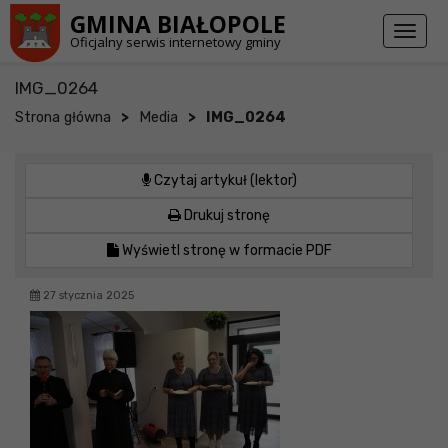
Przejdź do stopki strony
Przejdź do głównej treści strony
GMINA BIAŁOPOLE
Toggl
Oficjalny serwis internetowy gminy
naviga
IMG_0264
>
>
Strona główna
Media
IMG_0264
Czytaj artykuł (lektor)
Drukuj stronę
Wyświetl stronę w formacie PDF
27 stycznia 2025