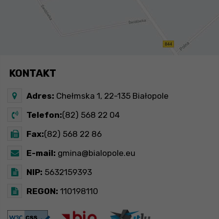
KONTAKT
Adres:
Chełmska 1, 22-135 Białopole
Telefon:
(82) 568 22 04
Fax:
(82) 568 22 86
E-mail:
gmina@bialopole.eu
NIP:
5632159393
REGON:
110198110