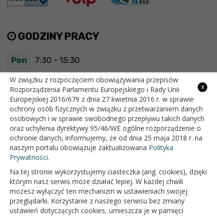
GODZINY PRACY
Pon
7:30 - 15:30
Wt
7:30 - 15:30
W związku z rozpoczęciem obowiązywania przepisów
x
Rozporządzenia Parlamentu Europejskiego i Rady Unii
Europejskiej 2016/679 z dnia 27 kwietnia 2016 r. w sprawie
Śr
7:30 - 15:30
ochrony osób fizycznych w związku z przetwarzaniem danych
osobowych i w sprawie swobodnego przepływu takich danych
Czw
7:30 - 15:30
oraz uchylenia dyrektywy 95/46/WE ogólne rozporządzenie o
ochronie danych, informujemy, że od dnia 25 maja 2018 r. na
Pt
7:30 - 15:30
naszym portalu obowiązuje zaktualizowana
Polityka
Prywatności.
Na tej stronie wykorzystujemy ciasteczka (ang. cookies), dzięki
OFICJALNY SERWIS INTERNETOWY GMINY BIAŁOPOLE
którym nasz serwis może działać lepiej. W każdej chwili
możesz wyłączyć ten mechanizm w ustawieniach swojej
przeglądarki. Korzystanie z naszego serwisu bez zmiany
ustawień dotyczących cookies, umieszcza je w pamięci