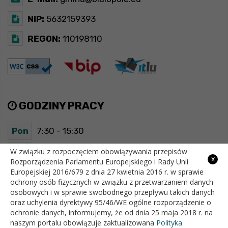
NIP:
5632159393
REGON:
110198110
GODZINY PRACY
Pon
7:30 - 15:30
Wt
7:30 - 15:30
W związku z rozpoczęciem obowiązywania przepisów
x
Rozporządzenia Parlamentu Europejskiego i Rady Unii
Europejskiej 2016/679 z dnia 27 kwietnia 2016 r. w sprawie
Śr
7:30 - 15:30
ochrony osób fizycznych w związku z przetwarzaniem danych
osobowych i w sprawie swobodnego przepływu takich danych
Czw
7:30 - 15:30
oraz uchylenia dyrektywy 95/46/WE ogólne rozporządzenie o
ochronie danych, informujemy, że od dnia 25 maja 2018 r. na
Pt
7:30 - 15:30
naszym portalu obowiązuje zaktualizowana
Polityka