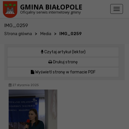
Przejdź do stopki strony
Przejdź do głównej treści strony
GMINA BIAŁOPOLE
Toggl
Oficjalny serwis internetowy gminy
naviga
IMG_0259
>
>
Strona główna
Media
IMG_0259
Czytaj artykuł (lektor)
Drukuj stronę
Wyświetl stronę w formacie PDF
27 stycznia 2025