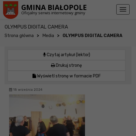
Przejdź do stopki strony
Przejdź do głównej treści strony
GMINA BIAŁOPOLE
Toggl
Oficjalny serwis internetowy gminy
naviga
OLYMPUS DIGITAL CAMERA
>
>
Strona główna
Media
OLYMPUS DIGITAL CAMERA
Czytaj artykuł (lektor)
Drukuj stronę
Wyświetl stronę w formacie PDF
18 września 2024