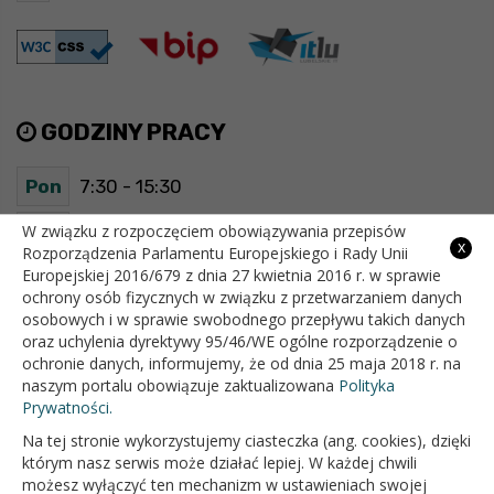
GODZINY PRACY
Pon
7:30 - 15:30
Wt
7:30 - 15:30
W związku z rozpoczęciem obowiązywania przepisów
x
Rozporządzenia Parlamentu Europejskiego i Rady Unii
Europejskiej 2016/679 z dnia 27 kwietnia 2016 r. w sprawie
Śr
7:30 - 15:30
ochrony osób fizycznych w związku z przetwarzaniem danych
osobowych i w sprawie swobodnego przepływu takich danych
Czw
7:30 - 15:30
oraz uchylenia dyrektywy 95/46/WE ogólne rozporządzenie o
ochronie danych, informujemy, że od dnia 25 maja 2018 r. na
Pt
7:30 - 15:30
naszym portalu obowiązuje zaktualizowana
Polityka
Prywatności.
Na tej stronie wykorzystujemy ciasteczka (ang. cookies), dzięki
OFICJALNY SERWIS INTERNETOWY GMINY BIAŁOPOLE
którym nasz serwis może działać lepiej. W każdej chwili
możesz wyłączyć ten mechanizm w ustawieniach swojej