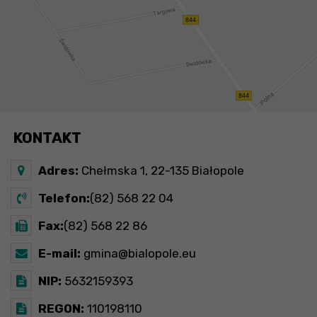
KONTAKT
Adres:
Chełmska 1, 22-135 Białopole
Telefon:
(82) 568 22 04
Fax:
(82) 568 22 86
E-mail:
gmina@bialopole.eu
NIP:
5632159393
REGON:
110198110