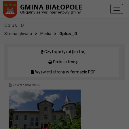
Przejdź do stopki strony
Przejdź do głównej treści strony
GMINA BIAŁOPOLE
Toggl
Oficjalny serwis internetowy gminy
naviga
Oplus_0
>
>
Strona główna
Media
Oplus_0
Czytaj artykuł (lektor)
Drukuj stronę
Wyświetl stronę w formacie PDF
23 września 2025