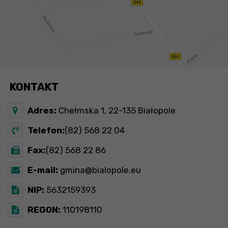
KONTAKT
Adres:
Chełmska 1, 22-135 Białopole
Telefon:
(82) 568 22 04
Fax:
(82) 568 22 86
E-mail:
gmina@bialopole.eu
NIP:
5632159393
REGON:
110198110