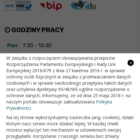
GODZINY PRACY
Pon
7:30 - 15:30
Wt
7:30 - 15:30
W związku z rozpoczęciem obowiązywania przepisów
x
Rozporządzenia Parlamentu Europejskiego i Rady Unii
Europejskiej 2016/679 z dnia 27 kwietnia 2016 r. w sprawie
Śr
7:30 - 15:30
ochrony osób fizycznych w związku z przetwarzaniem danych
osobowych i w sprawie swobodnego przepływu takich danych
Czw
7:30 - 15:30
oraz uchylenia dyrektywy 95/46/WE ogólne rozporządzenie o
ochronie danych, informujemy, że od dnia 25 maja 2018 r. na
Pt
7:30 - 15:30
naszym portalu obowiązuje zaktualizowana
Polityka
Prywatności.
Na tej stronie wykorzystujemy ciasteczka (ang. cookies), dzięki
OFICJALNY SERWIS INTERNETOWY GMINY BIAŁOPOLE
którym nasz serwis może działać lepiej. W każdej chwili
możesz wyłączyć ten mechanizm w ustawieniach swojej
przeglądarki. Korzystanie z naszego serwisu bez zmiany