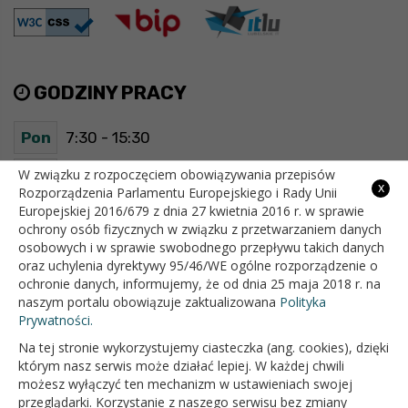
GODZINY PRACY
Pon
7:30 - 15:30
Wt
7:30 - 15:30
W związku z rozpoczęciem obowiązywania przepisów
x
Rozporządzenia Parlamentu Europejskiego i Rady Unii
Europejskiej 2016/679 z dnia 27 kwietnia 2016 r. w sprawie
Śr
7:30 - 15:30
ochrony osób fizycznych w związku z przetwarzaniem danych
osobowych i w sprawie swobodnego przepływu takich danych
Czw
7:30 - 15:30
oraz uchylenia dyrektywy 95/46/WE ogólne rozporządzenie o
ochronie danych, informujemy, że od dnia 25 maja 2018 r. na
Pt
7:30 - 15:30
naszym portalu obowiązuje zaktualizowana
Polityka
Prywatności.
Na tej stronie wykorzystujemy ciasteczka (ang. cookies), dzięki
OFICJALNY SERWIS INTERNETOWY GMINY BIAŁOPOLE
którym nasz serwis może działać lepiej. W każdej chwili
możesz wyłączyć ten mechanizm w ustawieniach swojej
przeglądarki. Korzystanie z naszego serwisu bez zmiany