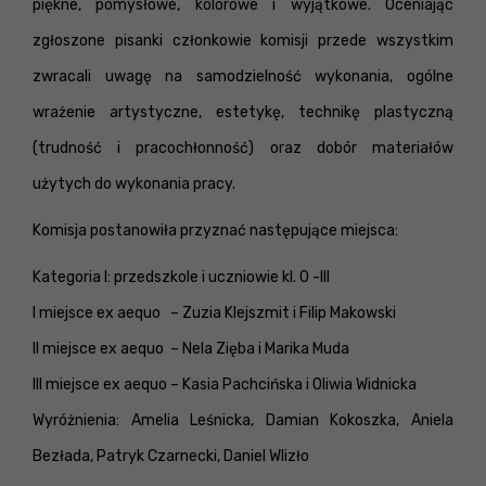
piękne, pomysłowe, kolorowe i wyjątkowe. Oceniając
zgłoszone pisanki członkowie komisji przede wszystkim
zwracali uwagę na samodzielność wykonania, ogólne
wrażenie artystyczne, estetykę, technikę plastyczną
(trudność i pracochłonność) oraz dobór materiałów
użytych do wykonania pracy.
Komisja postanowiła przyznać następujące miejsca:
Kategoria I: przedszkole i uczniowie kl. 0 -III
I miejsce ex aequo – Zuzia Klejszmit i Filip Makowski
II miejsce ex aequo – Nela Zięba i Marika Muda
III miejsce ex aequo – Kasia Pachcińska i Oliwia Widnicka
Wyróżnienia: Amelia Leśnicka, Damian Kokoszka, Aniela
Bezłada, Patryk Czarnecki, Daniel Wlizło