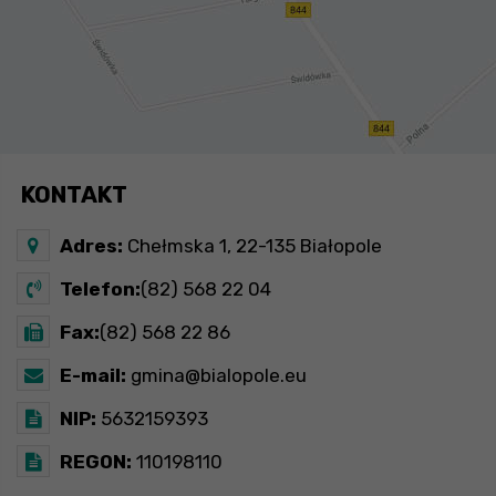
KONTAKT
Adres:
Chełmska 1, 22-135 Białopole
Telefon:
(82) 568 22 04
Fax:
(82) 568 22 86
E-mail:
gmina@bialopole.eu
NIP:
5632159393
REGON:
110198110