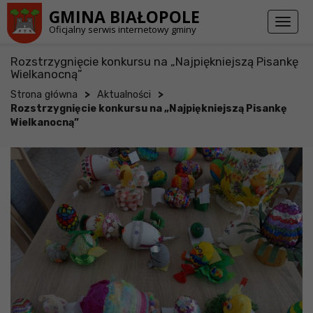
Przejdź do stopki strony
Przejdź do głównej treści strony
GMINA BIAŁOPOLE
Toggl
Oficjalny serwis internetowy gminy
naviga
Rozstrzygnięcie konkursu na „Najpiękniejszą Pisankę
Wielkanocną”
>
>
Strona główna
Aktualności
Rozstrzygnięcie konkursu na „Najpiękniejszą Pisankę
Wielkanocną”