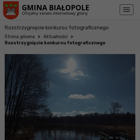
Przejdź do stopki strony
Przejdź do głównej treści strony
GMINA BIAŁOPOLE
Toggl
Oficjalny serwis internetowy gminy
naviga
Rozstrzygnięcie konkursu fotograficznego
>
>
Strona główna
Aktualności
Rozstrzygnięcie konkursu fotograficznego