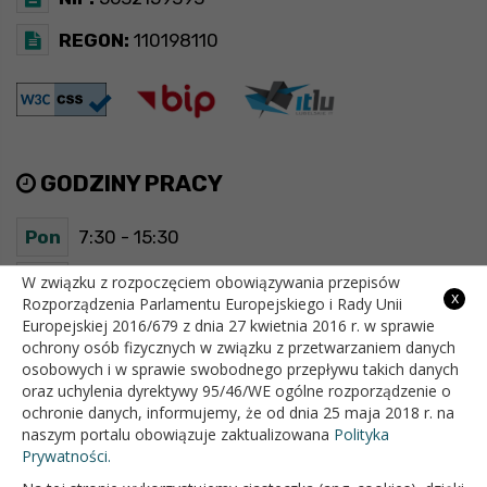
REGON:
110198110
GODZINY PRACY
Pon
7:30 - 15:30
Wt
7:30 - 15:30
W związku z rozpoczęciem obowiązywania przepisów
x
Rozporządzenia Parlamentu Europejskiego i Rady Unii
Europejskiej 2016/679 z dnia 27 kwietnia 2016 r. w sprawie
Śr
7:30 - 15:30
ochrony osób fizycznych w związku z przetwarzaniem danych
osobowych i w sprawie swobodnego przepływu takich danych
Czw
7:30 - 15:30
oraz uchylenia dyrektywy 95/46/WE ogólne rozporządzenie o
ochronie danych, informujemy, że od dnia 25 maja 2018 r. na
Pt
7:30 - 15:30
naszym portalu obowiązuje zaktualizowana
Polityka
Prywatności.
OFICJALNY SERWIS INTERNETOWY GMINY BIAŁOPOLE