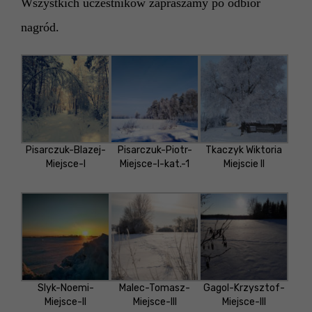
Wszystkich uczestników zapraszamy po odbiór
nagród.
Pisarczuk-Blazej-
Pisarczuk-Piotr-
Tkaczyk Wiktoria
Miejsce-I
Miejsce-I-kat.-1
Miejscie II
Slyk-Noemi-
Malec-Tomasz-
Gagol-Krzysztof-
Miejsce-II
Miejsce-III
Miejsce-III