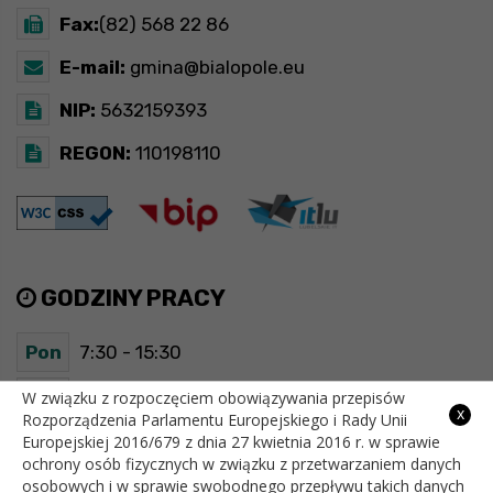
Fax:
(82) 568 22 86
E-mail:
gmina@bialopole.eu
NIP:
5632159393
REGON:
110198110
GODZINY PRACY
Pon
7:30 - 15:30
Wt
7:30 - 15:30
W związku z rozpoczęciem obowiązywania przepisów
x
Rozporządzenia Parlamentu Europejskiego i Rady Unii
Europejskiej 2016/679 z dnia 27 kwietnia 2016 r. w sprawie
Śr
7:30 - 15:30
ochrony osób fizycznych w związku z przetwarzaniem danych
osobowych i w sprawie swobodnego przepływu takich danych
Czw
7:30 - 15:30