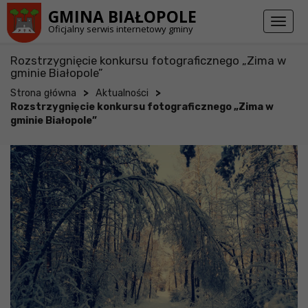
Przejdź do stopki strony
Przejdź do głównej treści strony
GMINA BIAŁOPOLE
Toggl
Oficjalny serwis internetowy gminy
naviga
Rozstrzygnięcie konkursu fotograficznego „Zima w
gminie Białopole”
>
>
Strona główna
Aktualności
Rozstrzygnięcie konkursu fotograficznego „Zima w
gminie Białopole”