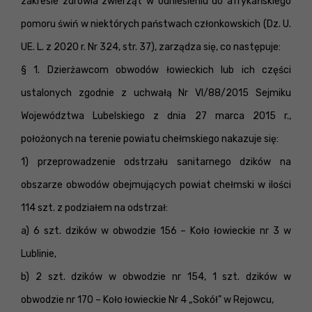
zakresie zdrowia zwierząt w odniesieniu do afrykańskiego
pomoru świń w niektórych państwach członkowskich (Dz. U.
UE. L. z 2020 r. Nr 324, str. 37), zarządza się, co następuje:
§ 1. Dzierżawcom obwodów łowieckich lub ich części
ustalonych zgodnie z uchwałą Nr VI/88/2015 Sejmiku
Województwa Lubelskiego z dnia 27 marca 2015 r.,
położonych na terenie powiatu chełmskiego nakazuje się:
1) przeprowadzenie odstrzału sanitarnego dzików na
obszarze obwodów obejmujących powiat chełmski w ilości
114 szt. z podziałem na odstrzał:
a) 6 szt. dzików w obwodzie 156 – Koło łowieckie nr 3 w
Lublinie,
b) 2 szt. dzików w obwodzie nr 154, 1 szt. dzików w
obwodzie nr 170 – Koło łowieckie Nr 4 „Sokół” w Rejowcu,