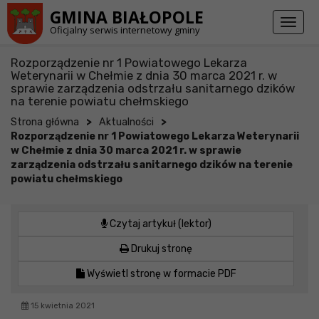
Przejdź do stopki strony
Przejdź do głównej treści strony
GMINA BIAŁOPOLE
Toggl
Oficjalny serwis internetowy gminy
naviga
Rozporządzenie nr 1 Powiatowego Lekarza
Weterynarii w Chełmie z dnia 30 marca 2021 r. w
sprawie zarządzenia odstrzału sanitarnego dzików
na terenie powiatu chełmskiego
>
>
Strona główna
Aktualności
Rozporządzenie nr 1 Powiatowego Lekarza Weterynarii
w Chełmie z dnia 30 marca 2021 r. w sprawie
zarządzenia odstrzału sanitarnego dzików na terenie
powiatu chełmskiego
Czytaj artykuł (lektor)
Drukuj stronę
Wyświetl stronę w formacie PDF
15 kwietnia 2021