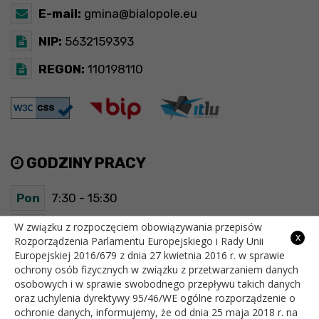
E-mail:
gmina@bialopole.eu
NIP:
5632159393
REGON:
110198110
GODZINY PRACY
Pon
7:30 - 15:30
Wt
7:30 - 15:30
W związku z rozpoczęciem obowiązywania przepisów
x
Rozporządzenia Parlamentu Europejskiego i Rady Unii
Europejskiej 2016/679 z dnia 27 kwietnia 2016 r. w sprawie
Śr
7:30 - 15:30
ochrony osób fizycznych w związku z przetwarzaniem danych
osobowych i w sprawie swobodnego przepływu takich danych
Czw
7:30 - 15:30
oraz uchylenia dyrektywy 95/46/WE ogólne rozporządzenie o
ochronie danych, informujemy, że od dnia 25 maja 2018 r. na
Pt
7:30 - 15:30