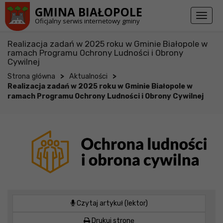
Przejdź do stopki strony
Przejdź do głównej treści strony
GMINA BIAŁOPOLE
Toggl
Oficjalny serwis internetowy gminy
naviga
Realizacja zadań w 2025 roku w Gminie Białopole w
ramach Programu Ochrony Ludności i Obrony
Cywilnej
>
>
Strona główna
Aktualności
Realizacja zadań w 2025 roku w Gminie Białopole w
ramach Programu Ochrony Ludności i Obrony Cywilnej
Czytaj artykuł (lektor)
Drukuj stronę