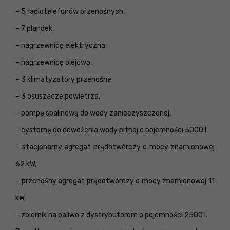
– 5 radiotelefonów przenośnych,
– 7 plandek,
– nagrzewnicę elektryczną,
– nagrzewnicę olejową,
– 3 klimatyzatory przenośne,
– 3 osuszacze powietrza,
– pompę spalinową do wody zanieczyszczonej,
– cysternę do dowożenia wody pitnej o pojemności 5000 l,
– stacjonarny agregat prądotwórczy o mocy znamionowej
62 kW,
– przenośny agregat prądotwórczy o mocy znamionowej 11
kW,
– zbiornik na paliwo z dystrybutorem o pojemności 2500 l.