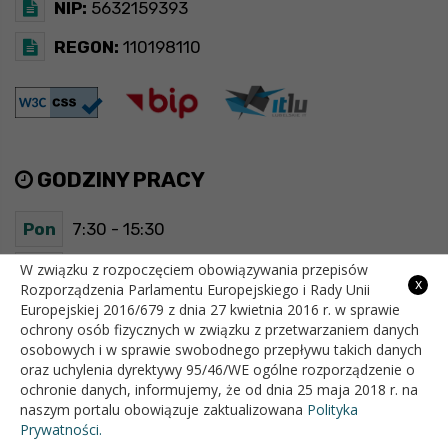
NIP:
5632159393
REGON:
110198110
GODZINY PRACY
Pon
7:30 - 15:30
Wt
7:30 - 15:30
W związku z rozpoczęciem obowiązywania przepisów
x
Rozporządzenia Parlamentu Europejskiego i Rady Unii
Europejskiej 2016/679 z dnia 27 kwietnia 2016 r. w sprawie
Śr
7:30 - 15:30
ochrony osób fizycznych w związku z przetwarzaniem danych
osobowych i w sprawie swobodnego przepływu takich danych
Czw
7:30 - 15:30
oraz uchylenia dyrektywy 95/46/WE ogólne rozporządzenie o
ochronie danych, informujemy, że od dnia 25 maja 2018 r. na
Pt
7:30 - 15:30
naszym portalu obowiązuje zaktualizowana
Polityka
Prywatności.