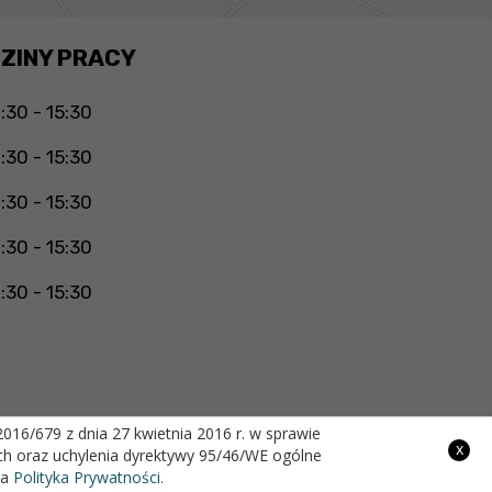
ZINY PRACY
:30 - 15:30
:30 - 15:30
:30 - 15:30
:30 - 15:30
:30 - 15:30
16/679 z dnia 27 kwietnia 2016 r. w sprawie
x
h oraz uchylenia dyrektywy 95/46/WE ogólne
Projekt i wykonanie
na
Polityka Prywatności.