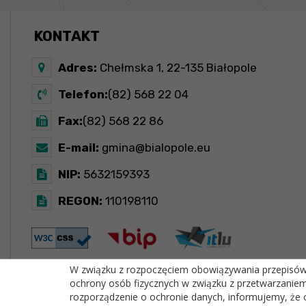
KONTAKT
Adres:
Chełmska 1, 22-135 Białopole
Telefon:
(82) 568 22 04
Fax:
(82) 568 22 86
E-mail:
gmina@bialopole.eu
NIP:
5632159393
REGON:
110198110
W związku z rozpoczęciem obowiązywania przepisów R
ochrony osób fizycznych w związku z przetwarzanie
OFICJALNY SERWIS INTERNETOWY GMINY BIAŁOPOLE
rozporządzenie o ochronie danych, informujemy, że 