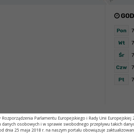
GOD
Pon
7
Wt
7
Śr
7
Czw
7
Pt
7
ozporządzenia Parlamentu Europejskiego i Rady Unii Europejskiej 20
m danych osobowych i w sprawie swobodnego przepływu takich danyc
od dnia 25 maja 2018 r. na naszym portalu obowiązuje zaktualizowa