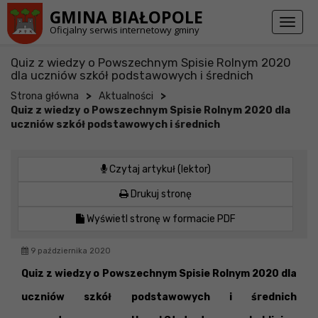
Przejdź do stopki strony
Przejdź do głównej treści strony
GMINA BIAŁOPOLE
Toggl
Oficjalny serwis internetowy gminy
naviga
Quiz z wiedzy o Powszechnym Spisie Rolnym 2020
dla uczniów szkół podstawowych i średnich
>
>
Strona główna
Aktualności
Quiz z wiedzy o Powszechnym Spisie Rolnym 2020 dla
uczniów szkół podstawowych i średnich
Czytaj artykuł (lektor)
Drukuj stronę
Wyświetl stronę w formacie PDF
9 października 2020
Quiz z wiedzy o Powszechnym Spisie Rolnym 2020 dla
uczniów szkół podstawowych i średnich