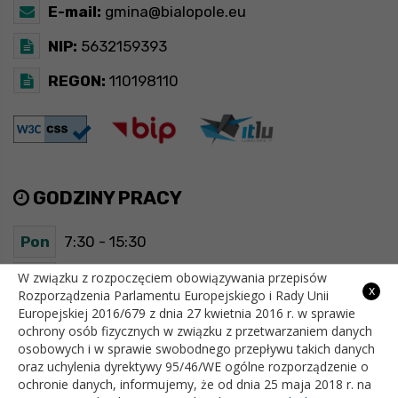
E-mail:
gmina@bialopole.eu
NIP:
5632159393
REGON:
110198110
GODZINY PRACY
Pon
7:30 - 15:30
Wt
7:30 - 15:30
W związku z rozpoczęciem obowiązywania przepisów
x
Rozporządzenia Parlamentu Europejskiego i Rady Unii
Europejskiej 2016/679 z dnia 27 kwietnia 2016 r. w sprawie
Śr
7:30 - 15:30
ochrony osób fizycznych w związku z przetwarzaniem danych
osobowych i w sprawie swobodnego przepływu takich danych
Czw
7:30 - 15:30
oraz uchylenia dyrektywy 95/46/WE ogólne rozporządzenie o
ochronie danych, informujemy, że od dnia 25 maja 2018 r. na
Pt
7:30 - 15:30